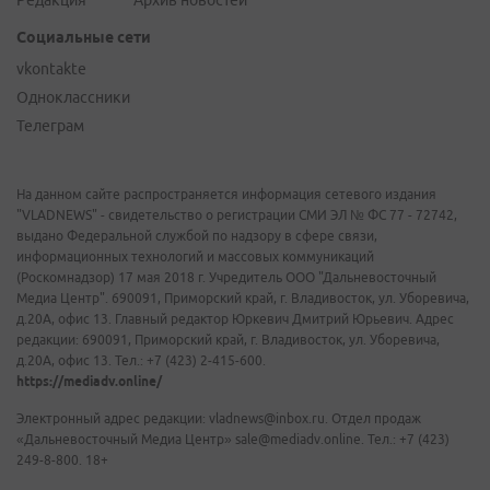
Редакция
Архив новостей
Социальные сети
vkontakte
Одноклассники
Телеграм
На данном сайте распространяется информация сетевого издания
"VLADNEWS" - свидетельство о регистрации СМИ ЭЛ № ФС 77 - 72742,
выдано Федеральной службой по надзору в сфере связи,
информационных технологий и массовых коммуникаций
(Роскомнадзор) 17 мая 2018 г. Учредитель ООО "Дальневосточный
Медиа Центр". 690091, Приморский край, г. Владивосток, ул. Уборевича,
д.20А, офис 13. Главный редактор Юркевич Дмитрий Юрьевич. Адрес
редакции: 690091, Приморский край, г. Владивосток, ул. Уборевича,
д.20А, офис 13. Тел.: +7 (423) 2-415-600.
https://mediadv.online/
Электронный адрес редакции: vladnews@inbox.ru. Отдел продаж
«Дальневосточный Медиа Центр» sale@mediadv.online. Тел.: +7 (423)
249-8-800. 18+