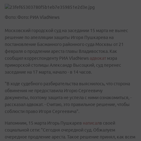
Фото: Фото: РИА VladNews
Московский городской суд на заседании 15 марта не вынес
решение по апелляции защиты Игоря Пушкарева на
постановление Басманного районного суда Москвы от 21
февраля о продлении ареста главы Владивостока. Как
сообщил корреспонденту РИА VladNews
адвокат
мэра
приморской столицы Александр Высоцкий, суд перенес
заседание на 17 марта, начало - в 14 часов.
"В ходе судебного разбирательства выяснилось, что сторона
обвинения не предоставила Игорю Сергеевичу
документы, поэтому защита не успела с ними ознакомиться, -
рассказал адвокат. - Считаю, это правильное решение, чтобы
соблюсти право Игоря Сергеевича".
Напомним, 15 марта Игорь Пушкарев
написал
в своей
социальной сети: "Сегодня очередной суд. Обжалуем
очередное продление ареста. Такое решение принял, как всем