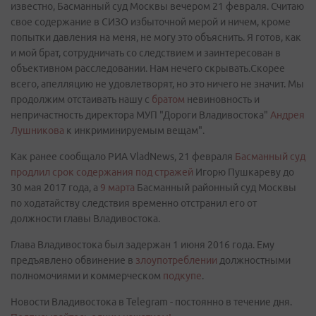
известно, Басманный суд Москвы вечером 21 февраля. Считаю
свое содержание в СИЗО избыточной мерой и ничем, кроме
попытки давления на меня, не могу это объяснить. Я готов, как
и мой брат, сотрудничать со следствием и заинтересован в
объективном расследовании. Нам нечего скрывать.Скорее
всего, апелляцию не удовлетворят, но это ничего не значит. Мы
продолжим отстаивать нашу с
братом
невиновность и
непричастность директора МУП "Дороги Владивостока"
Андрея
Лушникова
к инкриминируемым вещам".
Как ранее сообщало РИА VladNews, 21 февраля
Басманный суд
продлил срок содержания под стражей
Игорю Пушкареву до
30 мая 2017 года, а
9 марта
Басманный районный суд Москвы
по ходатайству следствия временно отстранил его от
должности главы Владивостока.
Глава Владивостока был задержан 1 июня 2016 года. Ему
предъявлено обвинение в
злоупотреблении
должностными
полномочиями и коммерческом
подкупе
.
Новости Владивостока в Telegram - постоянно в течение дня.