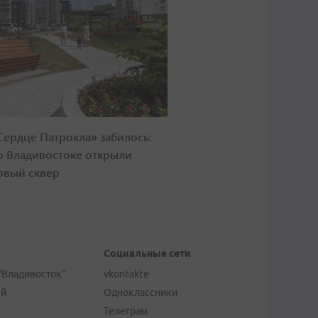
Сердце Патрокла» забилось:
о Владивостоке открыли
овый сквер
Социальные сети
"Владивосток"
vkontakte
ей
Одноклассники
Телеграм