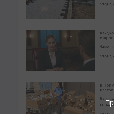
сегодня, 
Как ух
откров
Чаще вс
сегодня, 
В Прим
цветов
В среза
Пр
западны
сегодня, 