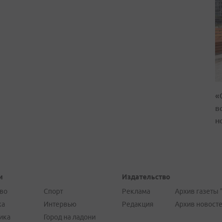
«
в
н
и
Издательство
во
Спорт
Реклама
Архив газеты 
ка
Интервью
Редакция
Архив новост
ика
Город на ладони