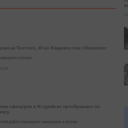
и
17
дома на Толстого, 30 во Владивостоке обновляют
завершат осенью
22:29
ома офицеров в Уссурийске преображают по
екту
этап работ планируют завершить к осени