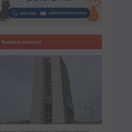
Важные новости
риморье закрепилось в десятке лучших