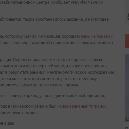
 реабилитационном центре, сообщает РИА VladNews со
наблюдается, также восстановилось дыхание. В настоящее
ра, которому сейчас 7-8 месяцев, хорошее:
раны на лицевой
о вине человека, зажили. О прошлых невзгодах напоминают
рация. Перед специалистами стояла непростая задача -
овые кости и кости верхней части, а также восстановить
ал в результате ранения. Рентгенологическое исследование
 показало, что кости соответствуют естественному
изиологическим и анатомическим нормам.
уться в дикую природу после длительной реабилитации.
 года в Пожарском районе был
найден раненый тигренок
.
оевременную помощь.
ние дня.
П