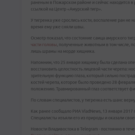
раненым в Пожарском районе и сейчас находится в
ссылкой на Центр «Амурский тигр».
У тигренка уже срослись кости, воспаление ран не 
время ему уже сняли швы.
Осмотр показал, что состояние самца амурского тиг
части головы
, полученные животным в том числе, п
лишь шрамы на морде хищника.
Напомним, что 25 января хищнику была сделана опе
восстановить целостность лицевой части черепа: нос
зрительную функцию глаза, который сильно пострад
костей черепа, которое было проведено 28 февраля,
положению. Травмированный глаз соответствует ф
По словам специалистов, у тигренка есть шанс верн
Как ранее сообщало РИА VladNews, 13 января 2017
Специалисты изъяли его из природы и оказали св
Новости Владивостока в Telegram - постоянно в тече