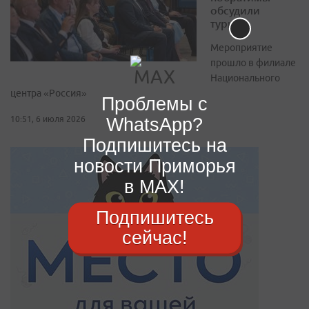
обсудили
туризм
Мероприятие
прошло в филиале
Национального
центра «Россия»
Проблемы с
WhatsApp?
10:51, 6 июля 2026
Подпишитесь на
новости Приморья
в MAX!
Подпишитесь
сейчас!