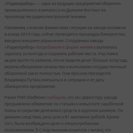
«Радиоприбор» — одно из ведущих предприятий оборонно-
промышленного комплекса на Дальнем Востоке по
производству радиоэлектронной техники.
Напомним, сложная финансовая ситуация на заводе возникла
в конце 2014 года, сейчас проводится процедура банкротства,
введено внешнее управление. Сотрудники завода
«Радиоприбор»
потребовали в форме митинга
выплатить
зарплату за полгода и сохранить рабочие места. Участники
акции протеста заявили, что не видели денег больше полугода,
верили обещаниям начальства и выполнили государственный
оборонный заказ полностью. Они просили президента
Владимира Путина вмешаться в ситуацию и не дать
обанкротить предприятие.
Ранее РИА VladNews
сообщало
, что экс-директору завода
предъявлено обвинение по статьям о невыплате заработной
платы и сокрытии денежных средств в крупном размере. По
данным следствия, речь шла о 81 миллионе рублей. Кроме
того, было возбуждено дело о злоупотреблении
полномочиями. В Следственном комитете считают, что