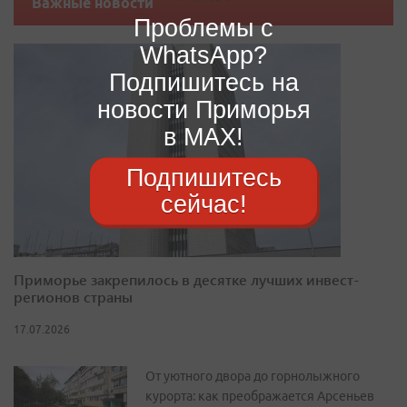
Важные новости
Проблемы с
WhatsApp?
Подпишитесь на
новости Приморья
в MAX!
Подпишитесь
сейчас!
Приморье закрепилось в десятке лучших инвест-
регионов страны
17.07.2026
От уютного двора до горнолыжного
курорта: как преображается Арсеньев