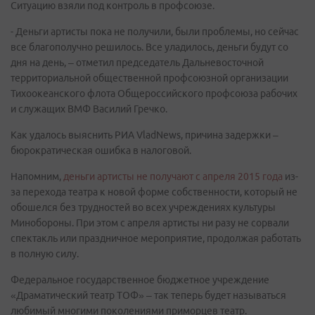
Ситуацию взяли под контроль в профсоюзе.
- Деньги артисты пока не получили, были проблемы, но сейчас
все благополучно решилось. Все уладилось, деньги будут со
дня на день, – отметил председатель Дальневосточной
территориальной общественной профсоюзной организации
Тихоокеанского флота Общероссийского профсоюза рабочих
и служащих ВМФ Василий Гречко.
Как удалось выяснить РИА VladNews, причина задержки –
бюрократическая ошибка в налоговой.
Напомним,
деньги артисты не получают с апреля 2015 года
из-
за перехода театра к новой форме собственности, который не
обошелся без трудностей во всех учреждениях культуры
Минобороны. При этом с апреля артисты ни разу не сорвали
спектакль или праздничное мероприятие, продолжая работать
в полную силу.
Федеральное государственное бюджетное учреждение
«Драматический театр ТОФ» – так теперь будет называться
любимый многими поколениями приморцев театр.