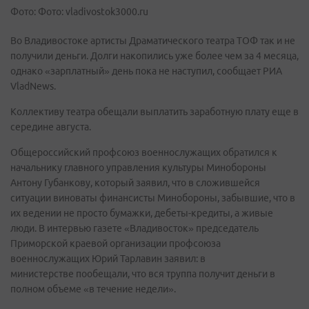
Фото: Фото: vladivostok3000.ru
Во Владивостоке артисты Драматического театра ТОФ так и не
получили деньги. Долги накопились уже более чем за 4 месяца,
однако «зарплатный» день пока не наступил, сообщает РИА
VladNews.
Коллективу театра обещали выплатить заработную плату еще в
середине августа.
Общероссийский профсоюз военнослужащих обратился к
начальнику главного управления культуры Минобороны
Антону Губанкову, который заявил, что в сложившейся
ситуации виноваты финансисты Минобороны, забывшие, что в
их ведении не просто бумажки, дебеты-кредиты, а живые
люди. В интервью газете «Владивосток» председатель
Приморской краевой организации профсоюза
военнослужащих Юрий Тарлавин заявил: в
министерстве пообещали, что вся труппа получит деньги в
полном объеме «в течение недели».