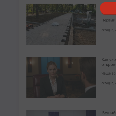
Парк Д
нацпро
Первый 
сегодня, 
Как ух
откров
Чаще вс
сегодня, 
Речной