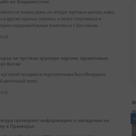
ый» во Владивостоке
явятся не только дома, но четыре торговых центра, кафе,
ы и другие нужные сервисы, а также спортивные и
турно-оздоровительные комплексы с бассейном
20:20
орье не пустили крупную партию зараженных
 из Китая
х кустовой гвоздики и подсолнечника был обнаружен
й цветочный трипс
19:25
Ф
2
атура проверяет информацию о нападении на
ну в Приморье