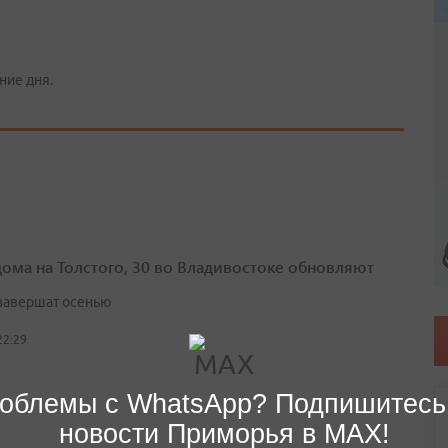
ние дня.
дома на Толстого, 30 во Владивостоке обновляют
завершат осенью
22:29
облемы с WhatsApp? Подпишитесь
новости Приморья в MAX!