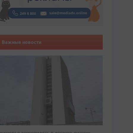
Важные новости
риморье закрепилось в десятке лучших