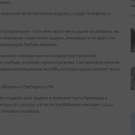
вокат.
и
 воинской части постоянно воруют у солдат телефоны и
17
ы «потерпевшие» спокойно через месяц ушли на дембель, им
се показания свидетелей защиты, игнорируя и тот факт, что
подчеркнула Любовь Иванова.
новным в совершении нескольких преступлений:
ия свободы, колония строгого режима. Сам приговор пока не
подана апелляционная жалоба, которую суд рассмотрит через
 обороны и Президенту РФ.
ют отдавать долг родине в воинские части Приморья и
морца до суицида
, а в части под Хабаровском один
солдат
 попали в госпиталь.