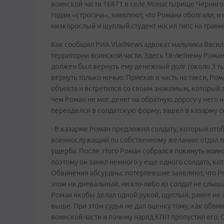
воинской части 16871 в селе Монастырище Чернигов
годам «строгача», заявляют, что Романа оболгали, 
низкорослый и щуплый студент носил гипс на травм
Как сообщил РИА VladNews адвокат мальчика Васили
территории воинской части. Здесь 18-летнему Рома
должен был вернуть ему денежный долг (около 3 ты
вернуть только ночью. Приехав в часть на такси, Р
объекта и встретился со своим знакомым, который за
чем Роман не мог, денег на обратную дорогу у него
переоделся в солдатскую форму, зашел в казарму со
- В казарме Роман предложил солдату, который отобр
военнослужащий по собственному желанию отдал п
ущерба. После этого Роман собрался покинуть воинск
поэтому он занял немного у еще одного солдата, к
Обвинения абсурдны: потерпевшие заявляют, что Ро
этом ни дневальный, ни кто-либо из солдат не слыш
Роман якобы делал одной рукой, щуплый, ранее не 
выше. При этом судья не дал оценку тому, как обв
воинской части и почему наряд КПП пропустил его. 