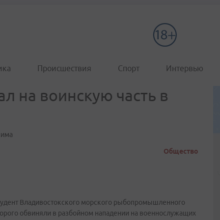
ика
Происшествия
Спорт
Интервью
ал на воинскую часть в
жима
Общество
студент Владивостокского морского рыбопромышленного
торого обвиняли в разбойном нападении на военнослужащих