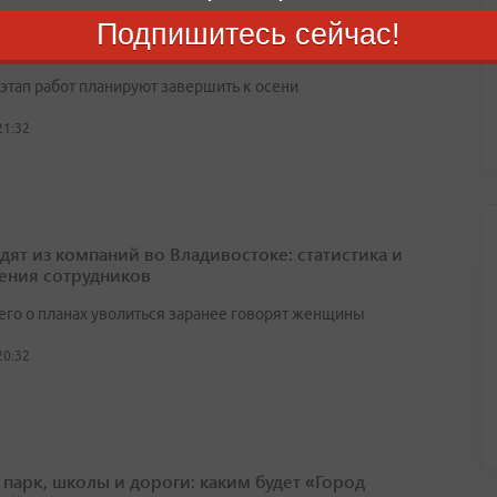
ома офицеров в Уссурийске преображают по
Подпишитесь сейчас!
екту
этап работ планируют завершить к осени
21:32
одят из компаний во Владивостоке: статистика и
ения сотрудников
его о планах уволиться заранее говорят женщины
20:32
 парк, школы и дороги: каким будет «Город