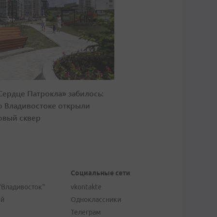
Сердце Патрокла» забилось:
о Владивостоке открыли
овый сквер
Социальные сети
"Владивосток"
vkontakte
ей
Одноклассники
Телеграм