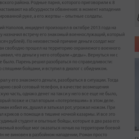
ского района. Родные парня, которого приговорили к 8
и настаивают на абсурдности обвинения: в момент нападения
ированной руке, а его жертвы – опытные солдаты.
й Наполов, инцидент произошел в октябре 2013 года на
ну назначил встречу его знакомый военнослужащий, который
сяч рублей). По неизвестной причине деньги солдат мог
оман свободно прошел на территорию охраняемого военного
явил, что деньги у него отобрали «деды». Вернуться ни с
 не было. Парень решил разобраться по справедливости:
 спящими бойцами, и вступил в диалог с обидчиком.
ал у его знакомого деньги, разобраться в ситуации. Тогда
арню свой сотовый телефон, в качестве возмещения
ую часть, однако денег на такси у него все еще не было,
оторый позже и стал вторым «потерпевшим» в этом деле.
ман избил их, душил и затыкал рот, угрожал ножом. При
ал криков о помощи в тишине ночной казармы. И все это
судимый студент и опытные бойцы, которые в два раза его
иняемый вообще мог оказаться ночью на территории боевой
Он не виновен в разбойном нападении, Роман просто
П