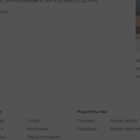
 стали публикации в СМИ и сигналы в соцсетях
19:07
«
в
н
и
Издательство
во
Спорт
Реклама
Архив газеты 
ка
Интервью
Редакция
Архив новост
ика
Город на ладони