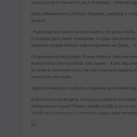
оказался не в том месте, не в то время, – отметил ад
Мать обвиняемого, Любовь Иванова, уверена: в этой
деньги.
- Руководство просто хотело замять это дело, чтоб
и сказали дать такие показания. А судья отклонил в
никаких следов побоев зафиксировано не было, – 
По данным прокуратуры, Роман Иванов признан ви
вымогательство и разбой. Наказание – 8 лет лишен
вступил в законную силу, так как стороной защиты 
несколько месяцев.
Адвокат намерен сообщить о данном деле Министру
В безопасности ли дети, которых родители отправля
Хабаровского края? Ранее служба в ВДВ
довела при
погиб на полигоне от солнечного удара
, еще четверо