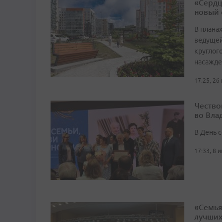
«Сердц
новый 
В плана
ведущей
круглог
насажде
17:25, 26
Чество
во Вла
В День 
17:33, 8 
«Семья
лучши