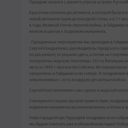
Праздник начался с раннего утра на острове Русский
Красочная колонна десантников, в которой были и р
новой автомагистрали до въездной стелы, а в 11 ча
в годы Великой Отечественной войны, в Гайдамакск
венков и цветов к подножию монумента.
- Праздничные мероприятия мы проводим в Гайдамак
Сергей Кондратенко, руководитель городского сове
но раз ремонт, то решили здесь, а потом на Спорт
похоронены морские пехотинцы 355-го батальона м
августа 1945 г. при взятии Сейсина. Их перевезли в
захоронены в Гайдамакском сквере. Я поздравляю все
невыполнимых – есть воздушно-десантные войска.
Сергей Константинович сам служил в морской пехот
У монумента героям звучали приветствия, поздравл
подножию монумента возложили венки, а потом и ц
Глава города Игорь Пушкарёв поздравил всех собр
мы будем отмечать уже в обновлённом парке Побед