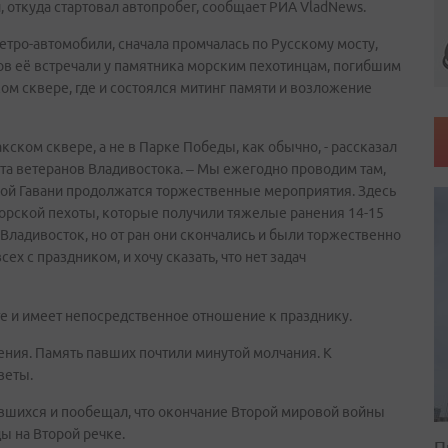
, откуда стартовал автопробег, сообщает РИА VladNews.
етро-автомобили, сначала промчалась по Русскому мосту,
сов её встречали у памятника морским пехотинцам, погибшим
ом сквере, где и состоялся митинг памяти и возложение
ском сквере, а не в Парке Победы, как обычно, - рассказал
та ветеранов Владивостока. – Мы ежегодно проводим там,
ивной Гавани продолжатся торжественные мероприятия. Здесь
орской пехоты, которые получили тяжелые ранения 14-15
о Владивосток, но от ран они скончались и были торжественно
х с праздником, и хочу сказать, что нет задач
е и имеет непосредственное отношение к празднику.
ения. Память павших почтили минутой молчания. К
веты.
авшихся и пообещал, что окончание Второй мировой войны
ы на Второй речке.
П