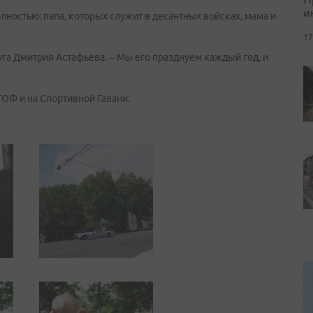
и
ностью: папа, которых служит в десантных войсках, мама и
17
уга Дмитрия Астафьева. – Мы его празднуем каждый год, и
ОФ и на Спортивной Гавани.