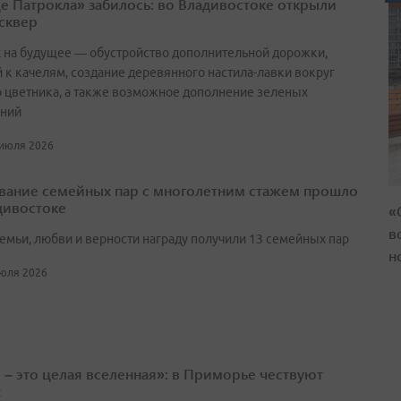
е Патрокла» забилось: во Владивостоке открыли
сквер
х на будущее — обустройство дополнительной дорожки,
 к качелям, создание деревянного настила-лавки вокруг
о цветника, а также возможное дополнение зеленых
ний
 июля 2026
вание семейных пар с многолетним стажем прошло
дивостоке
«
в
семьи, любви и верности награду получили 13 семейных пар
н
июля 2026
 – это целая вселенная»: в Приморье чествуют
х