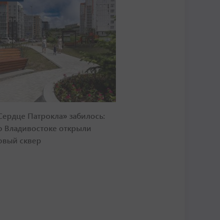
Сердце Патрокла» забилось:
о Владивостоке открыли
овый сквер