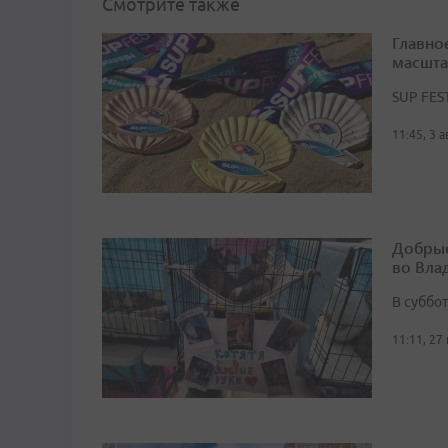
Смотрите также
Главно
масшта
SUP FES
11:45, 3 
Добрые
во Вла
В суббо
11:11, 27