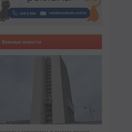
Важные новости
риморье закрепилось в десятке лучших