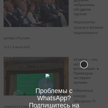
побратимы
обсудили
туризм
Мероприятие
прошло в филиале
Национального
центра «Россия»
10:51, 6 июля 2026
«Семья – это
целая
вселенная»: в
Приморье
чествуют
лучших
Проблемы с
Юбилейный
конкурс
WhatsApp?
объединил 79
Подпишитесь на
семей из 23 муниципалитетов