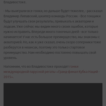
Владивостоке.
- Мы выиграли все гонки, но дальше будет тяжелее, - рассказал
Владимир Липавский, шкипер команды России. - Все гонщики
будут улучшать свои результаты, привыкать к акватории и
лодкам. Уже сейчас мы видим много своих ошибок, которые
нужно исправить. Впереди много гоночных дней - все только
начинается! У нас есть большое преимущество, мы знакомы с
акваторией. Но, как я уже сказал, очень скоро соперники тоже
разберутся в нюансах, поэтому это только стартовое
преимущество. Нам необходимо постоянно повышать свой
уровень.
Напомним, что во Владивостоке проходят
гонки
международной парусной регаты «Гранд-финал Кубка Наций -
2015».