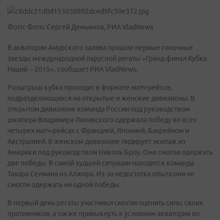
Фото: Фото: Сергей Демьянов, РИА VladNews
В акватории Амурского залива прошли первые гоночные
заезды международной парусной регаты «Гранд-финал Кубка
Наций – 2015», сообщает РИА VladNews.
Розыгрыш кубка проходит в формате матч-рейсов,
подразделяющихся на открытые и женские дивизионы. В
открытом дивизионе команда России под руководством
шкипера Владимира Липавского одержала победу во всех
четырех матч-рейсах с Францией, Японией, Бахрейном и
Австралией. В женском дивизионе лидирует экипаж из
Америки под руководством Николь Броу. Они смогли одержать
две победы. В самой худшей ситуации находится команда
Тахара Селмана из Алжира. Из-за недостатка опыта они не
смогли одержать ни одной победы.
В первый день регаты участники смогли оценить силы своих
противников, а также привыкнуть к условиям акватории во