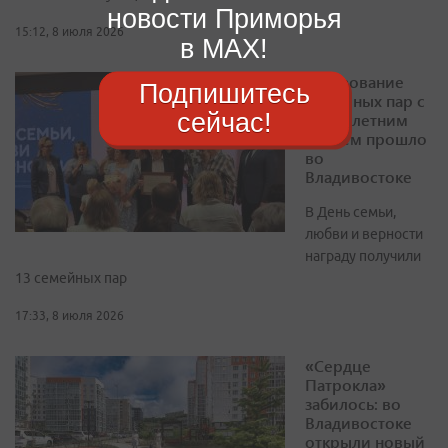
новости Приморья
15:12, 8 июля 2026
в MAX!
Чествование
Подпишитесь
семейных пар с
сейчас!
многолетним
стажем прошло
во
Владивостоке
В День семьи,
любви и верности
награду получили
13 семейных пар
17:33, 8 июля 2026
«Сердце
Патрокла»
забилось: во
Владивостоке
открыли новый