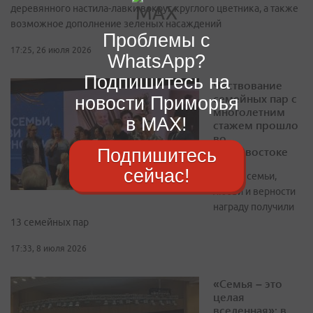
деревянного настила-лавки вокруг круглого цветника, а также
возможное дополнение зеленых насаждений
Проблемы с
17:25, 26 июля 2026
WhatsApp?
Подпишитесь на
Чествование
семейных пар с
новости Приморья
многолетним
в MAX!
стажем прошло
во
Владивостоке
Подпишитесь
сейчас!
В День семьи,
любви и верности
награду получили
13 семейных пар
17:33, 8 июля 2026
«Семья – это
целая
вселенная»: в