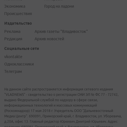
Экономика
Город на ладони
Происшествия
Издательство
Реклама
Архив газеты "Владивосток"
Редакция
Архив новостей
Социальные сети
vkontakte
Одноклассники
Телеграм
На данном сайте распространяется информация сетевого издания
"VLADNEWS" - свидетельство о регистрации СМИ ЭЛ № ФС 77 - 72742,
выдано Федеральной службой по надзору в сфере связи,
информационных технологий и массовых коммуникаций
(Роскомнадзор) 17 мая 2018 г. Учредитель ООО "Дальневосточный
Медиа Центр". 690091, Приморский край, г. Владивосток, ул. Уборевича,
д.20А, офис 13. Главный редактор Юркевич Дмитрий Юрьевич. Адрес
редакции: 690091, Приморский край, г. Владивосток, ул. Уборевича,