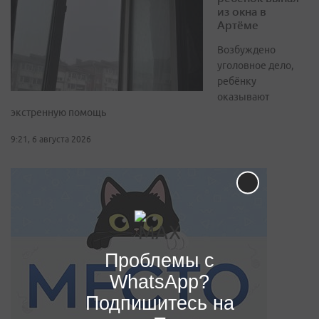
из окна в
Артёме
Возбуждено
уголовное дело,
ребёнку
оказывают
экстренную помощь
9:21, 6 августа 2026
Проблемы с
WhatsApp?
Подпишитесь на