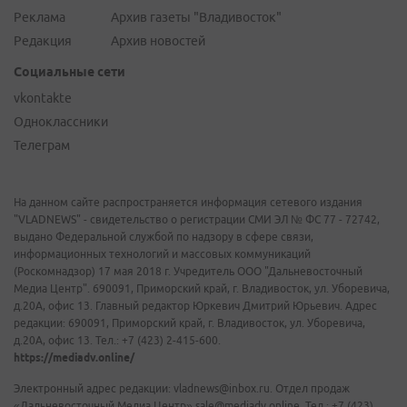
Реклама
Архив газеты "Владивосток"
Редакция
Архив новостей
Социальные сети
vkontakte
Одноклассники
Телеграм
На данном сайте распространяется информация сетевого издания
"VLADNEWS" - свидетельство о регистрации СМИ ЭЛ № ФС 77 - 72742,
выдано Федеральной службой по надзору в сфере связи,
информационных технологий и массовых коммуникаций
(Роскомнадзор) 17 мая 2018 г. Учредитель ООО "Дальневосточный
Медиа Центр". 690091, Приморский край, г. Владивосток, ул. Уборевича,
д.20А, офис 13. Главный редактор Юркевич Дмитрий Юрьевич. Адрес
редакции: 690091, Приморский край, г. Владивосток, ул. Уборевича,
д.20А, офис 13. Тел.: +7 (423) 2-415-600.
https://mediadv.online/
Электронный адрес редакции: vladnews@inbox.ru. Отдел продаж
«Дальневосточный Медиа Центр» sale@mediadv.online. Тел.: +7 (423)