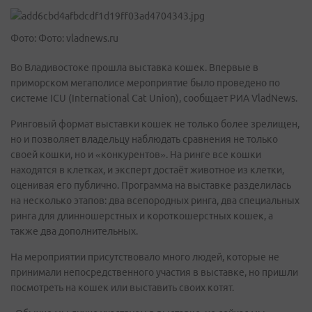
Фото: Фото: vladnews.ru
Во Владивостоке прошла выставка кошек. Впервые в
приморском мегаполисе мероприятие было проведено по
системе ICU (International Cat Union), сообщает РИА VladNews.
Ринговый формат выставки кошек не только более зрелищен,
но и позволяет владельцу наблюдать сравнения не только
своей кошки, но и «конкурентов». На ринге все кошки
находятся в клетках, и эксперт достаёт животное из клетки,
оценивая его публично. Программа на выставке разделилась
на несколько этапов: два всепородных ринга, два специальных
ринга для длинношерстных и короткошерстных кошек, а
также два дополнительных.
На мероприятии присутствовало много людей, которые не
принимали непосредственного участия в выставке, но пришли
посмотреть на кошек или выставить своих котят.