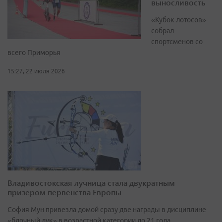
выносливость
«Кубок лотосов»
собрал
спортсменов со
всего Приморья
15:27, 22 июля 2026
Владивостокская лучница стала двукратным
призером первенства Европы
София Мун привезла домой сразу две награды в дисциплине
«блочный лук» в возрастной категории до 21 года