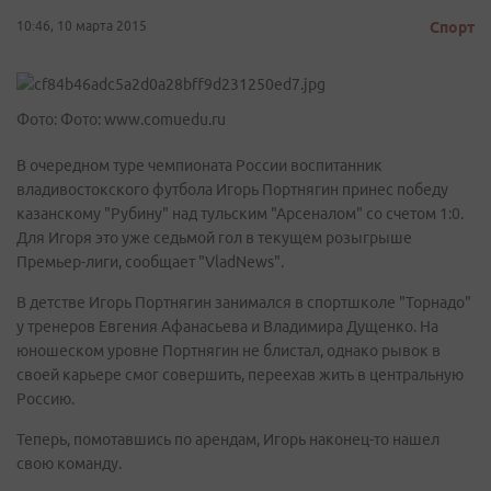
10:46, 10 марта 2015
Спорт
Фото: Фото: www.comuedu.ru
В очередном туре чемпионата России воспитанник
владивостокского футбола Игорь Портнягин принес победу
казанскому "Рубину" над тульским "Арсеналом" со счетом 1:0.
Для Игоря это уже седьмой гол в текущем розыгрыше
Премьер-лиги, сообщает "VladNews".
В детстве Игорь Портнягин занимался в спортшколе "Торнадо"
у тренеров Евгения Афанасьева и Владимира Дущенко. На
юношеском уровне Портнягин не блистал, однако рывок в
своей карьере смог совершить, переехав жить в центральную
Россию.
Теперь, помотавшись по арендам, Игорь наконец-то нашел
свою команду.