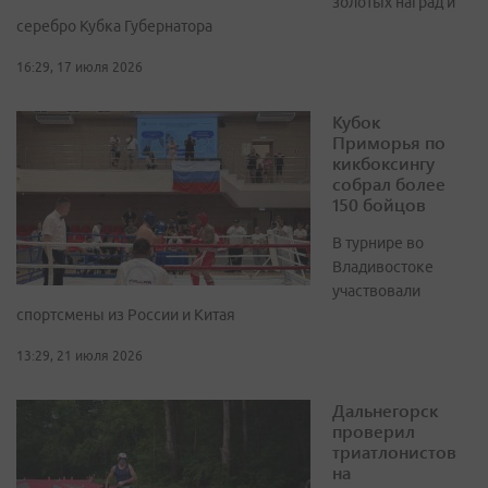
золотых наград и
серебро Кубка Губернатора
16:29, 17 июля 2026
Кубок
Приморья по
кикбоксингу
собрал более
150 бойцов
В турнире во
Владивостоке
участвовали
спортсмены из России и Китая
13:29, 21 июля 2026
Дальнегорск
проверил
триатлонистов
на