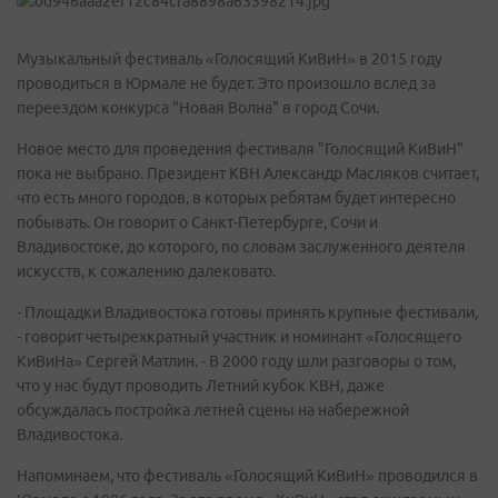
Музыкальный фестиваль «Голосящий КиВиН» в 2015 году
проводиться в Юрмале не будет. Это произошло вслед за
переездом конкурса "Новая Волна" в город Сочи.
Новое место для проведения фестиваля "Голосящий КиВиН"
пока не выбрано. Президент КВН Александр Масляков считает,
что есть много городов, в которых ребятам будет интересно
побывать. Он говорит о Санкт-Петербурге, Сочи и
Владивостоке, до которого, по словам заслуженного деятеля
искусств, к сожалению далековато.
- Площадки Владивостока готовы принять крупные фестивали,
- говорит четырехкратный участник и номинант «Голосящего
КиВиНа» Сергей Матлин. - В 2000 году шли разговоры о том,
что у нас будут проводить Летний кубок КВН, даже
обсуждалась постройка летней сцены на набережной
Владивостока.
Напоминаем, что фестиваль «Голосящий КиВиН» проводился в