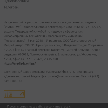
Одноклассники
Телеграм
На данном сайте распространяется информация сетевого издания
"VLADNEWS" - свидетельство о регистрации СМИ ЭЛ № ФС 77 - 72742,
выдано Федеральной службой по надзору в сфере связи,
информационных технологий и массовых коммуникаций
(Роскомнадзор) 17 мая 2018 г. Учредитель ООО "Дальневосточный
Медиа Центр". 690091, Приморский край, г. Владивосток, ул. Уборевича,
д.20А, офис 13. Главный редактор Юркевич Дмитрий Юрьевич. Адрес
редакции: 690091, Приморский край, г. Владивосток, ул. Уборевича,
д.20А, офис 13. Тел.: +7 (423) 2-415-600.
https://mediadv.online/
Электронный адрес редакции: vladnews@inbox.ru. Отдел продаж
«Дальневосточный Медиа Центр» sale@mediadv.online. Тел.: +7 (423)
249-8-800. 18+
Просматривая наш сайт, вы соглашаетесь с