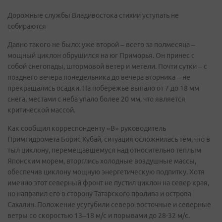
Дорожные службы Владивостока стихии уступать не
собираются
Давно такого не было: уже второй – всего за полмесяца –
мощный циклон обрушился на юг Приморья. Он принес с
собой снегопады, штормовой ветер и метели. Почти сутки – с
позднего вечера понедельника до вечера вторника – не
прекращались осадки. На побережье выпало от 7 до 18 мм
снега, местами с неба упало более 20 мм, что является
критической массой.
Как сообщил корреспонденту «В» руководитель
Примгидромета Борис Кубай, ситуация осложнилась тем, что в
тыл циклону, перемещавшемуся над относительно теплым
Японским морем, вторглись холодные воздушные массы,
обеспечив циклону мощную энергетическую подпитку. Хотя
именно этот северный фронт не пустил циклон на север края,
но направил его в сторону Татарского пролива и острова
Сахалин. Положение усугубили северо-восточные и северные
ветры со скоростью 13–18 м/с и порывами до 28-32 м/с.