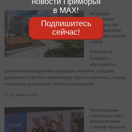
новости Приморья
в MAX!
«Сердце
Патрокла»
Подпишитесь
забилось: во
Владивостоке
сейчас!
открыли новый
сквер
В планах на
будущее —
обустройство
дополнительной дорожки, ведущей к качелям, создание
деревянного настила-лавки вокруг круглого цветника, а также
возможное дополнение зеленых насаждений
17:25, 26 июля 2026
Чествование
семейных пар с
многолетним
стажем прошло