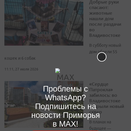
Добрые руки
спасают:
животные
нашли дом
после раздачи
во
Владивостоке
В субботу новый
дом обрели 55
кошек и 6 собак
11:11, 27 июля 2026
«Сердце
Проблемы с
Патрокла»
забилось: во
WhatsApp?
Владивостоке
Подпишитесь на
открыли новый
сквер
новости Приморья
в MAX!
В планах на
будущее —