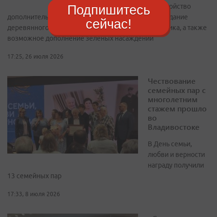
обустройство
Подпишитесь
дополнительной дорожки, ведущей к качелям, создание
сейчас!
деревянного настила-лавки вокруг круглого цветника, а также
возможное дополнение зеленых насаждений
17:25, 26 июля 2026
Чествование
семейных пар с
многолетним
стажем прошло
во
Владивостоке
В День семьи,
любви и верности
награду получили
13 семейных пар
17:33, 8 июля 2026