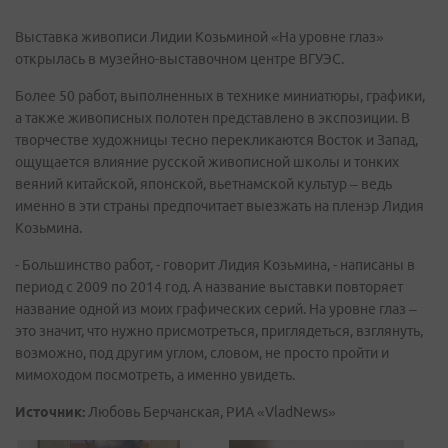
Выставка живописи Лидии Козьминой «На уровне глаз»
открылась в музейно-выставочном центре ВГУЭС.
Более 50 работ, выполненных в технике миниатюры, графики,
а также живописных полотен представлено в экспозиции. В
творчестве художницы тесно перекликаются Восток и Запад,
ощущается влияние русской живописной школы и тонких
веяний китайской, японской, вьетнамской культур – ведь
именно в эти страны предпочитает выезжать на пленэр Лидия
Козьмина.
- Большинство работ, - говорит Лидия Козьмина, - написаны в
период с 2009 по 2014 год. А название выставки повторяет
название одной из моих графических серий. На уровне глаз –
это значит, что нужно присмотреться, приглядеться, взглянуть,
возможно, под другим углом, словом, не просто пройти и
мимоходом посмотреть, а именно увидеть.
Источник:
Любовь Берчанская, РИА «VladNews»