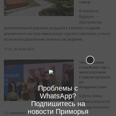
сквер
В планах на
будущее —
обустройство
дополнительной дорожки, ведущей к качелям, создание
деревянного настила-лавки вокруг круглого цветника, а также
возможное дополнение зеленых насаждений
17:25, 26 июля 2026
Чествование
семейных пар с
многолетним
стажем прошло
во
Владивостоке
Проблемы с
WhatsApp?
В День семьи,
любви и верности
Подпишитесь на
награду получили
новости Приморья
13 семейных пар