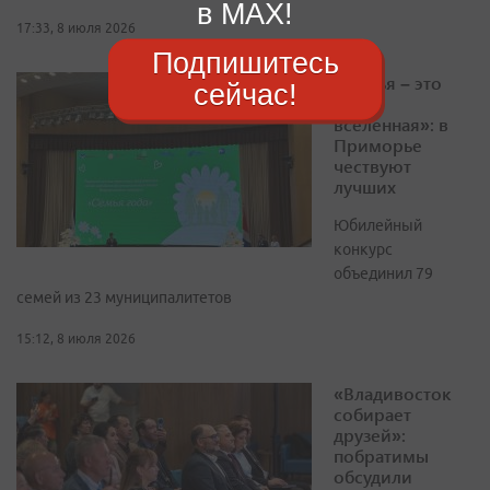
в MAX!
17:33, 8 июля 2026
Подпишитесь
«Семья – это
сейчас!
целая
вселенная»: в
Приморье
чествуют
лучших
Юбилейный
конкурс
объединил 79
семей из 23 муниципалитетов
15:12, 8 июля 2026
«Владивосток
собирает
друзей»:
побратимы
обсудили