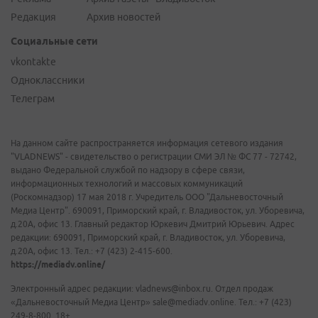
Редакция
Архив новостей
Социальные сети
vkontakte
Одноклассники
Телеграм
На данном сайте распространяется информация сетевого издания
"VLADNEWS" - свидетельство о регистрации СМИ ЭЛ № ФС 77 - 72742,
выдано Федеральной службой по надзору в сфере связи,
информационных технологий и массовых коммуникаций
(Роскомнадзор) 17 мая 2018 г. Учредитель ООО "Дальневосточный
Медиа Центр". 690091, Приморский край, г. Владивосток, ул. Уборевича,
д.20А, офис 13. Главный редактор Юркевич Дмитрий Юрьевич. Адрес
редакции: 690091, Приморский край, г. Владивосток, ул. Уборевича,
д.20А, офис 13. Тел.: +7 (423) 2-415-600.
https://mediadv.online/
Электронный адрес редакции: vladnews@inbox.ru. Отдел продаж
«Дальневосточный Медиа Центр» sale@mediadv.online. Тел.: +7 (423)
249-8-800. 18+