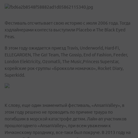
Фестиваль отсчитывает свою историю с июля 2006 года. Тогда
хэдлайнерами контеста выступили Placebo и The Black Eyed
Peas.
В этом году ожидается приезд Travis, Underworld, Hard-Fi,
ELLEGARDEN, The Go! Team, The Gossip, End of Fashion, Feeder,
London Elektricity, Ozomatli, The Music,Princess Superstar,
корейские рок-группы «Брокколи номачжо», Rocket Diary,
Superkidd.
К слову, еще один знаменитый фестиваль, «AnsanValley», в
этом году решено не проводить по причине траура по
погибшим в морской катастрофе детям. Лайн-ап участников
прошлогоднего «AnsanValley», при всем уважении к
Инчхонскому празднику, все-таки был покруче. В 2013 году на