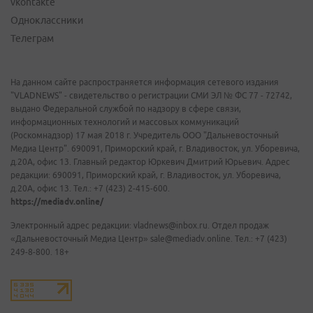
vkontakte
Одноклассники
Телеграм
На данном сайте распространяется информация сетевого издания
"VLADNEWS" - свидетельство о регистрации СМИ ЭЛ № ФС 77 - 72742,
выдано Федеральной службой по надзору в сфере связи,
информационных технологий и массовых коммуникаций
(Роскомнадзор) 17 мая 2018 г. Учредитель ООО "Дальневосточный
Медиа Центр". 690091, Приморский край, г. Владивосток, ул. Уборевича,
д.20А, офис 13. Главный редактор Юркевич Дмитрий Юрьевич. Адрес
редакции: 690091, Приморский край, г. Владивосток, ул. Уборевича,
д.20А, офис 13. Тел.: +7 (423) 2-415-600.
https://mediadv.online/
Электронный адрес редакции: vladnews@inbox.ru. Отдел продаж
«Дальневосточный Медиа Центр» sale@mediadv.online. Тел.: +7 (423)
249-8-800. 18+