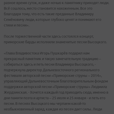
разное время суток, и даже ночью к памятнику приходят люди.
Всё сошлось, место становится нахоженным. Все это
благодаря тому, что есть такие преданные Владимиру
Семёновичу люди, которые глубоко ценят и понимают его
стихи и песни».
После торжественной части здесь состоялся концерт,
приморские барды исполнили знаменитые песни Высоцкого.
«Глава Владивостока Игорь Пушкарёв подарил нам
прекрасный памятник и такую замечательную традицию –
собираться здесь и петь песни Владимира Высоцкого, -
подчеркнула директор Дальневосточного регионального
фестиваля авторской песни «Приморские струны – 2014»,
управляющий Дальневосточным благотворительным фондом
поддержки авторской песни «Приморские струны» Людмила
Жердзинская. - Хочется каждый год приходить сюда, именно в
дни памяти поэта и артиста – 25 июля и 25 января - и петь его
песни. В песнях Высоцкого мы черпаем какой-то
необыкновенный заряд, каждая из песен дает силы. Люди