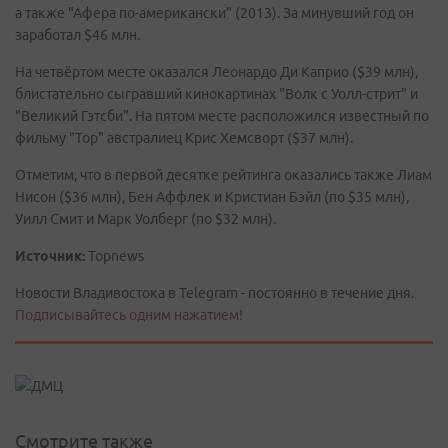
а также "Афера по-американски" (2013). За минувший год он
заработал $46 млн.
На четвёртом месте оказался Леонардо Ди Каприо ($39 млн),
блистательно сыгравший кинокартинах "Волк с Уолл-стрит" и
"Великий Гэтсби". На пятом месте расположился известный по
фильму "Тор" австралиец Крис Хемсворт ($37 млн).
Отметим, что в первой десятке рейтинга оказались также Лиам
Нисон ($36 млн), Бен Аффлек и Кристиан Бэйл (по $35 млн),
Уилл Смит и Марк Уолберг (по $32 млн).
Источник:
Topnews
Новости Владивостока в Telegram - постоянно в течение дня.
Подписывайтесь одним нажатием!
Смотрите также