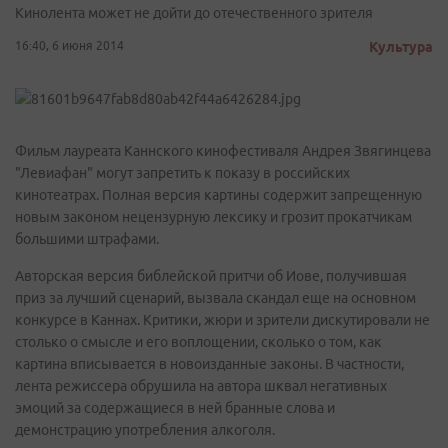
Кинолента может не дойти до отечественного зрителя
16:40, 6 июня 2014
Культура
Фильм лауреата Каннского кинофестиваля Андрея Звягинцева
"Левиафан" могут запретить к показу в российских
кинотеатрах. Полная версия картины содержит запрещенную
новым законом нецензурную лексику и грозит прокатчикам
большими штрафами.
Авторская версия библейской притчи об Иове, получившая
приз за лучший сценарий, вызвала скандал еще на основном
конкурсе в Каннах. Критики, жюри и зрители дискутировали не
столько о смысле и его воплощении, сколько о том, как
картина вписывается в новоизданные законы. В частности,
лента режиссера обрушила на автора шквал негативных
эмоций за содержащиеся в ней бранные слова и
демонстрацию употребления алкоголя.