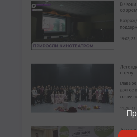
В Фоки
соврем
Возрожд
поддерж
19:02, 23
Легенд
сцену
Глава р
долгое в
созвучн
11:28, 31
Пр
Театр 
«Дядю