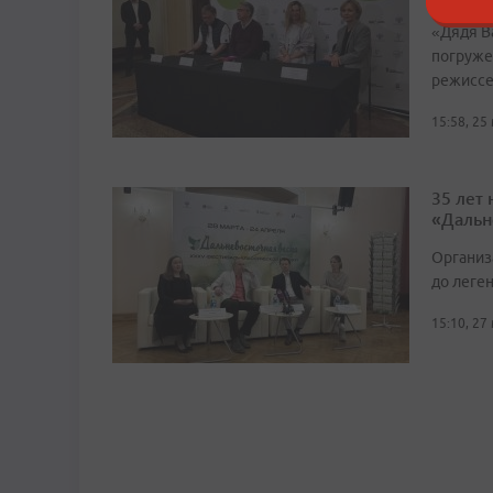
«Дядя Ва
погруже
режиссе
15:58, 25
35 лет
«Дальн
Организ
до леге
15:10, 27