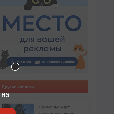
Другие новости
 на
Приморье ждет
комфортная неделя: