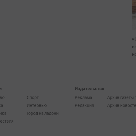
«
в
н
и
Издательство
во
Спорт
Реклама
Архив газеты 
ка
Интервью
Редакция
Архив новост
ика
Город на ладони
ествия