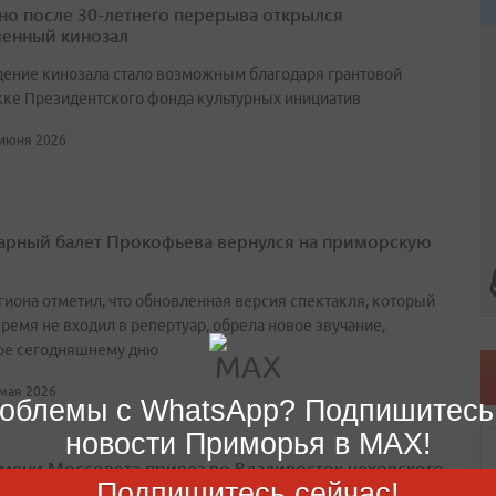
но после 30-летнего перерыва открылся
енный кинозал
ение кинозала стало возможным благодаря грантовой
ке Президентского фонда культурных инициатив
 июня 2026
арный балет Прокофьева вернулся на приморскую
егиона отметил, что обновленная версия спектакля, который
ремя не входил в репертуар, обрела новое звучание,
ое сегодняшнему дню
 мая 2026
облемы с WhatsApp? Подпишитесь
новости Приморья в MAX!
имени Моссовета привез во Владивосток чеховского
Подпишитесь сейчас!
 Ваню»