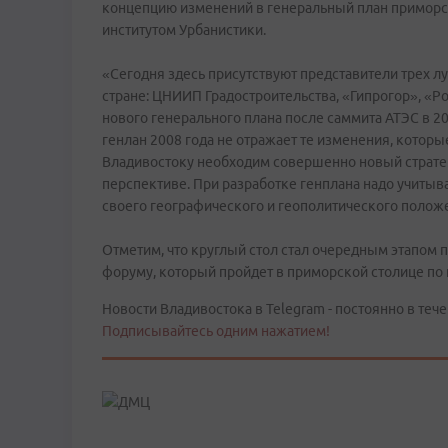
концепцию изменений в генеральный план приморск
институтом Урбанистики.
«Сегодня здесь присутствуют представители трех л
стране: ЦНИИП Градостроительства, «Гипрогор», «
нового генерального плана после саммита АТЭС в 2
генлан 2008 года не отражает те изменения, которы
Владивостоку необходим совершенно новый стратег
перспективе. При разработке генплана надо учитыва
своего географического и геополитического положе
Отметим, что круглый стол стал очередным этапом
форуму, который пройдет в приморской столице по
Новости Владивостока в Telegram - постоянно в тече
Подписывайтесь одним нажатием!