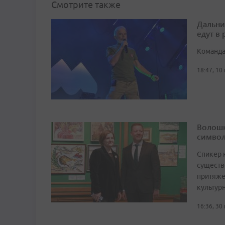
Смотрите также
Дальни
едут в
Команда
18:47, 10
Волошк
символ
Спикер 
существ
притяже
культур
16:36, 30