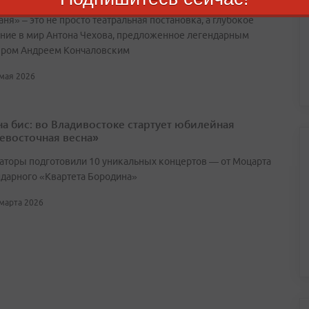
ня» – это не просто театральная постановка, а глубокое
ние в мир Антона Чехова, предложенное легендарным
ром Андреем Кончаловским
 мая 2026
 на бис: во Владивостоке стартует юбилейная
евосточная весна»
аторы подготовили 10 уникальных концертов — от Моцарта
ндарного «Квартета Бородина»
 марта 2026