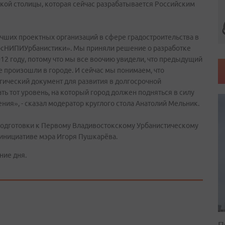
ой столицы, которая сейчас разрабатывается Российским
учших проектных организаций в сфере градостроительства в
РосНИПИУрбанистики». Мы приняли решение о разработке
012 году, потому что мы все воочию увидели, что предыдущий
е произошли в городе. И сейчас мы понимаем, что
ический документ для развития в долгосрочной
ть тот уровень, на который город должен подняться в силу
ния», - сказал модератор круглого стола Анатолий Мельник.
 подготовки к Первому Владивостокскому Урбанистическому
 инициативе мэра Игоря Пушкарёва.
ние дня.
П