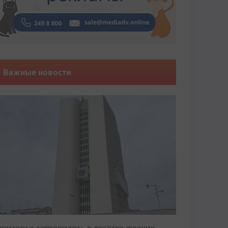
Важные новости
риморье закрепилось в десятке лучших