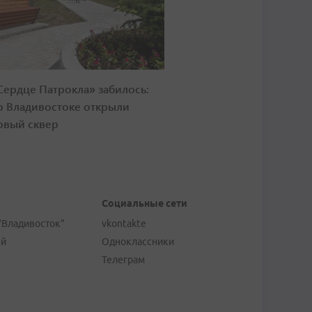
Сердце Патрокла» забилось:
о Владивостоке открыли
овый сквер
Социальные сети
"Владивосток"
vkontakte
ей
Одноклассники
Телеграм