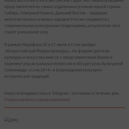
Russia.Sochi.Park в Кенсингтонских садах. Фестиваль объединит
представителей из самых отдаленных уголков нашей страны.
Сибирь, Северный Кавказ, Дальний Восток – традиции
многочисленных и малых народов России соединятся с
современными культурными тенденциями, результатом чего
станет уникальное шоу.
В рамках Марафона 20 и 21 июля в Сочи пройдет
«Всероссийский Форум Культуры». На форуме деятели
культуры и искусства вместе с представителями бизнеса
поднимут ряд актуальных вопросов и обсудят роль Культурной
Олимпиады «Сочи 2014» в возрождении культурно-
исторических традиций.
Новости Владивостока в Telegram - постоянно в течение дня.
Подписывайтесь одним нажатием!