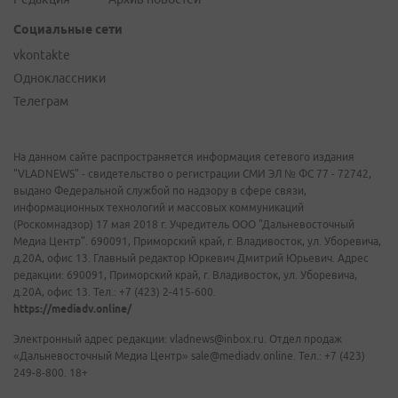
Социальные сети
vkontakte
Одноклассники
Телеграм
На данном сайте распространяется информация сетевого издания
"VLADNEWS" - свидетельство о регистрации СМИ ЭЛ № ФС 77 - 72742,
выдано Федеральной службой по надзору в сфере связи,
информационных технологий и массовых коммуникаций
(Роскомнадзор) 17 мая 2018 г. Учредитель ООО "Дальневосточный
Медиа Центр". 690091, Приморский край, г. Владивосток, ул. Уборевича,
д.20А, офис 13. Главный редактор Юркевич Дмитрий Юрьевич. Адрес
редакции: 690091, Приморский край, г. Владивосток, ул. Уборевича,
д.20А, офис 13. Тел.: +7 (423) 2-415-600.
https://mediadv.online/
Электронный адрес редакции: vladnews@inbox.ru. Отдел продаж
«Дальневосточный Медиа Центр» sale@mediadv.online. Тел.: +7 (423)
249-8-800. 18+