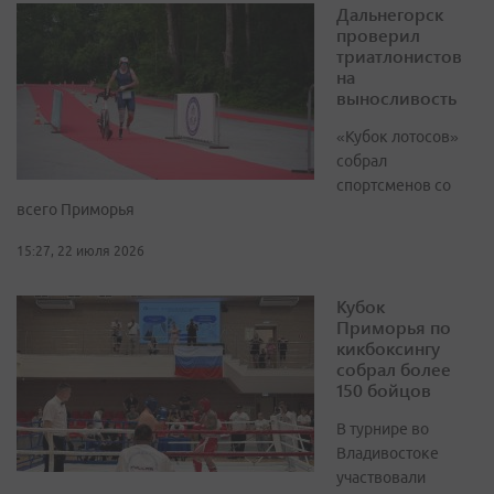
Дальнегорск
проверил
триатлонистов
на
выносливость
«Кубок лотосов»
собрал
спортсменов со
всего Приморья
15:27, 22 июля 2026
Кубок
Приморья по
кикбоксингу
собрал более
150 бойцов
В турнире во
Владивостоке
участвовали