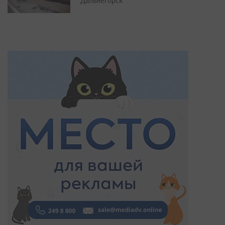
Дальнегорск