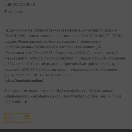
Одноклассники
Телеграм
На данном сайте распространяется информация сетевого издания
"VLADNEWS" - свидетельство о регистрации СМИ ЭЛ № ФС 77 - 72742,
выдано Федеральной службой по надзору в сфере связи,
информационных технологий и массовых коммуникаций
(Роскомнадзор) 17 мая 2018 г. Учредитель ООО "Дальневосточный
Медиа Центр". 690091, Приморский край, г. Владивосток, ул. Уборевича,
д.20А, офис 13. Главный редактор Юркевич Дмитрий Юрьевич. Адрес
редакции: 690091, Приморский край, г. Владивосток, ул. Уборевича,
д.20А, офис 13. Тел.: +7 (423) 2-415-600.
https://mediadv.online/
Электронный адрес редакции: vladnews@inbox.ru. Отдел продаж
«Дальневосточный Медиа Центр» sale@mediadv.online. Тел.: +7 (423)
249-8-800. 18+