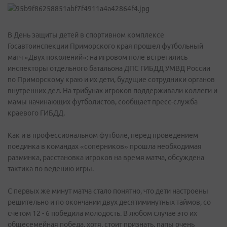
В День защиты детей в спортивном комплексе
Госавтоинспекции Приморского края прошел футбольный
матч «Двух поколений»: на игровом поле встретились
инспекторы отдельного батальона ДПС ГИБДД УМВД России
по Приморскому краю и их дети, будущие сотрудники органов
внутренних дел. На трибунах игроков поддерживали коллеги и
мамы начинающих футболистов, сообщает пресс-служба
краевого ГИБДД.
Как и в профессиональном футболе, перед проведением
поединка в командах «соперников» прошла необходимая
разминка, расстановка игроков на время матча, обсуждена
тактика по ведению игры.
С первых же минут матча стало понятно, что дети настроены
решительно и по окончании двух десятиминутных таймов, со
счетом 12 - 6 победила молодость. В любом случае это их
общесемейная победа, хотя, стоит признать, папы очень