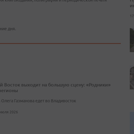
ия книгоиздания, полиграфии и периодической печати
и
17
ние дня.
й Восток выходит на большую сцену: «Родники»
 регионы
 Олега Газманова едет во Владивосток
 июля 2026