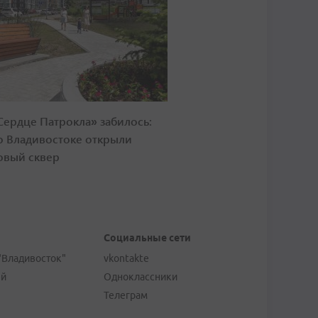
Сердце Патрокла» забилось:
о Владивостоке открыли
овый сквер
Социальные сети
"Владивосток"
vkontakte
ей
Одноклассники
Телеграм