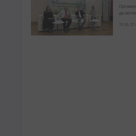
Организ
до леге
15:10, 27