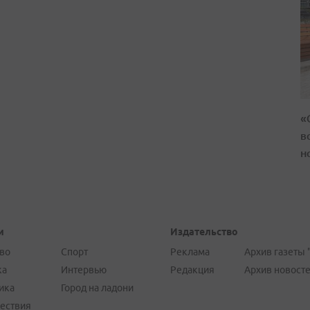
«
в
н
и
Издательство
во
Спорт
Реклама
Архив газеты 
ка
Интервью
Редакция
Архив новост
ика
Город на ладони
ествия