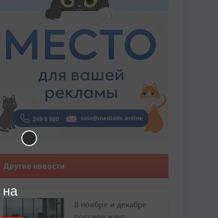
Другие новости
 на
В ноябре и декабре
россиян ждут