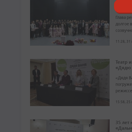
Легенд
сцену
Глава р
долгое в
созвучн
11:28, 31
Театр 
«Дядю
«Дядя Ва
погруже
режиссе
15:58, 25
35 лет
«Дальн