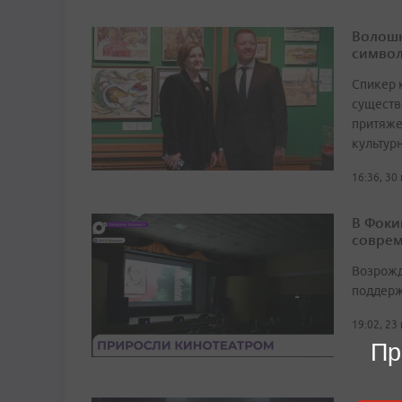
Волошк
символ
Спикер 
существ
притяже
культур
16:36, 30
В Фоки
соврем
Возрожд
поддерж
19:02, 23
Пр