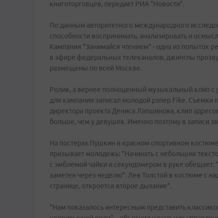
книготорговцев, передает РИА "Новости".
По данным авторитетного международного исследован
способности воспринимать, анализировать и осмысл
Кампания "Занимайся чтением" - одна из попыток р
в эфире федеральных телеканалов, джинглы прозвуч
размещены по всей Москве.
Ролик, а вернее полноценный музыкальный клип с у
для кампании записал молодой рэпер Fike. Съемки п
директора проекта Дениса Лапшинова, клип адресов
больше, чем у девушек. Именно поэтому в записи зв
На постерах Пушкин в красном спортивном костюме 
призывает молодежь: "Начинать с небольших тексто
с эмблемой чайки и секундомером в руке обещает: "
заметен через неделю". Лев Толстой в костюме с на
странице, откроется второе дыхание".
"Нам показалось интересным представить классиков