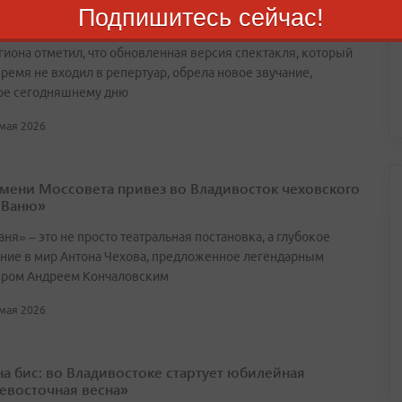
арный балет Прокофьева вернулся на приморскую
Подпишитесь сейчас!
егиона отметил, что обновленная версия спектакля, который
ремя не входил в репертуар, обрела новое звучание,
ое сегодняшнему дню
 мая 2026
имени Моссовета привез во Владивосток чеховского
 Ваню»
ня» – это не просто театральная постановка, а глубокое
ние в мир Антона Чехова, предложенное легендарным
ром Андреем Кончаловским
 мая 2026
 на бис: во Владивостоке стартует юбилейная
евосточная весна»