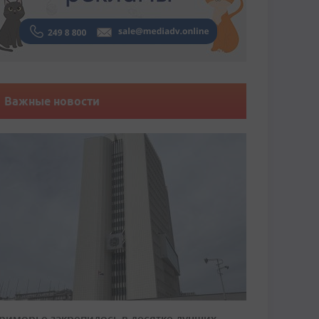
Важные новости
риморье закрепилось в десятке лучших