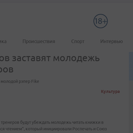
ика
Происшествия
Спорт
Интервью
хов заставят молодежь
ров
л молодой рэпер Fike
Культура
 тренеров будут убеждать молодежь читать книжки в
ся чтением", который инициировали Роспечать и Союз