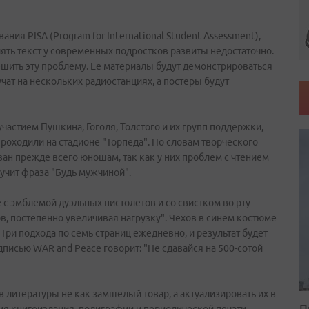
ия PISA (Program for International Student Assessment),
ять текст у современных подростков развиты недостаточно.
ешить эту проблему. Ее материалы будут демонстрироваться
ат на нескольких радиостанциях, а постеры будут
частием Пушкина, Гоголя, Толстого и их групп поддержки,
роходили на стадионе "Торпеда". По словам творческого
ан прежде всего юношам, так как у них проблем с чтением
учит фраза "Будь мужчиной".
с эмблемой дуэльных пистолетов и со свистком во рту
в, постепенно увеличивая нагрузку". Чехов в синем костюме
Три подхода по семь страниц ежедневно, и результат будет
дписью WAR and Peace говорит: "Не сдавайся на 500-сотой
 литературы не как замшелый товар, а актуализировать их в
П