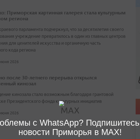
о: Приморская картинная галерея стала культурным
ом региона
краевого парламента подчеркнул, что за десятилетия своего
ования учреждение превратилось в один из главных центров
ния для ценителей искусства и органичную часть
ного кода региона
 июня 2026
но после 30-летнего перерыва открылся
енный кинозал
ение кинозала стало возможным благодаря грантовой
ке Президентского фонда культурных инициатив
 июня 2026
облемы с WhatsApp? Подпишитесь
новости Приморья в MAX!