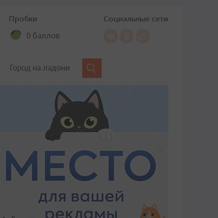
Пробки
Социальные сети
0 баллов
Город на ладони