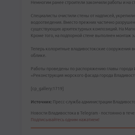
Немногим ранее строители закончили работы и на ст
Специалисты очистили стены от надписей, укрепили
водоотведения. Вместо прежних частично разруше
существующих архитектурных композиций. На Магнит
Кроме того, на подпорной стене выполнен монтаж э
Теперь колоритные владивостокские сооружения вс
облике.
Работы проведены по распоряжению главы города 
«Реконструкция морского фасада города Владивост
[cp_gallery:1719]
Источник:
Пресс-служба администрации Владивост
Новости Владивостока в Telegram - постоянно в тече
Подписывайтесь одним нажатием!