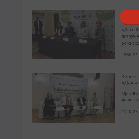
Театр 
«Дядю
«Дядя Ва
погруже
режиссе
15:58, 25
35 лет
«Дальн
Организ
до леге
15:10, 27