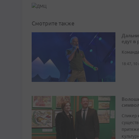
Смотрите также
Дальни
едут в
Команда
18:47, 10
Волошк
символ
Спикер 
существ
притяже
культур