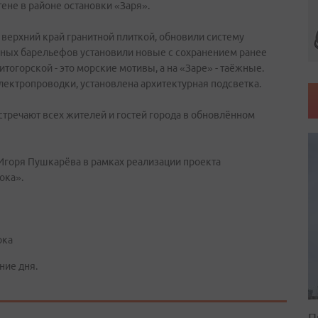
ене в районе остановки «Заря».
 верхний край гранитной плиткой, обновили систему
нных барельефов установили новые с сохранением ранее
огорской - это морские мотивы, а на «Заре» - таёжные.
лектропроводки, установлена архитектурная подсветка.
тречают всех жителей и гостей города в обновлённом
Игоря Пушкарёва в рамках реализации проекта
ока».
ока
ние дня.
П