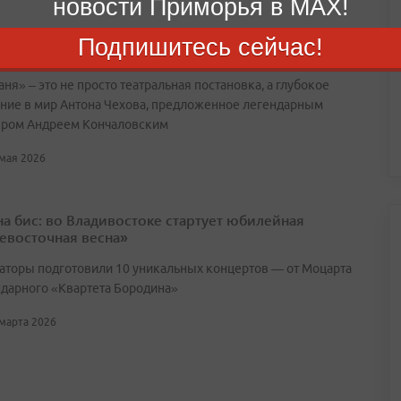
новости Приморья в MAX!
имени Моссовета привез во Владивосток чеховского
Подпишитесь сейчас!
 Ваню»
ня» – это не просто театральная постановка, а глубокое
ние в мир Антона Чехова, предложенное легендарным
ром Андреем Кончаловским
 мая 2026
 на бис: во Владивостоке стартует юбилейная
евосточная весна»
аторы подготовили 10 уникальных концертов — от Моцарта
ндарного «Квартета Бородина»
 марта 2026