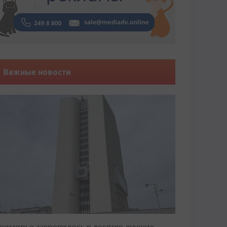
Важные новости
риморье закрепилось в десятке лучших