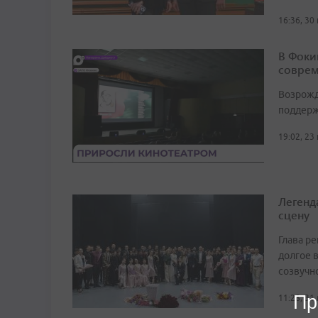
16:36, 30
В Фоки
соврем
Возрожд
поддерж
19:02, 23
Легенд
сцену
Глава р
долгое в
созвучн
Пр
11:28, 31