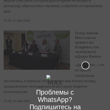
версия спектакля, который долгое время не входил в
репертуар, обрела новое звучание, созвучное сегодняшнему
дню
11:28, 31 мая 2026
Театр имени
Моссовета
привез во
Владивосток
чеховского
«Дядю Ваню»
«Дядя Ваня» – это
не просто
театральная
постановка, а глубокое погружение в мир Антона Чехова,
предложенное легендарным режиссером Андреем
Проблемы с
Кончаловским
WhatsApp?
15:58, 25 мая 2026
Подпишитесь на