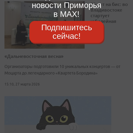
новости Приморья
35 лет на бис: во
Владивостоке
в MAX!
стартует
юбилейная
Подпишитесь
сейчас!
«Дальневосточная весна»
Организаторы подготовили 10 уникальных концертов — от
Моцарта до легендарного «Квартета Бородина»
15:10, 27 марта 2026