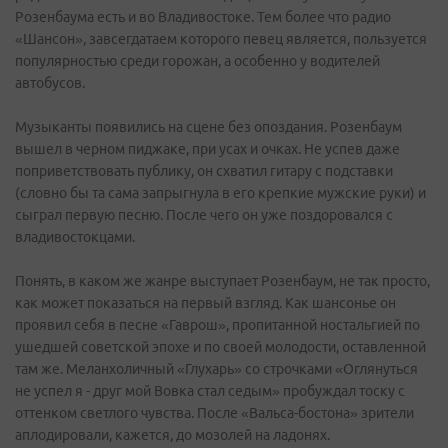
Розенбаума есть и во Владивостоке. Тем более что радио
«Шансон», завсегдатаем которого певец является, пользуется
популярностью среди горожан, а особенно у водителей
автобусов.
Музыканты появились на сцене без опоздания. Розенбаум
вышел в черном пиджаке, при усах и очках. Не успев даже
поприветствовать публику, он схватил гитару с подставки
(словно бы та сама запрыгнула в его крепкие мужские руки) и
сыграл первую песню. После чего он уже поздоровался с
владивостокцами.
Понять, в каком же жанре выступает Розенбаум, не так просто,
как может показаться на первый взгляд. Как шансонье он
проявил себя в песне «Гаврош», пропитанной ностальгией по
ушедшей советской эпохе и по своей молодости, оставленной
там же. Меланхоличный «Глухарь» со строчками «Оглянуться
не успел я - друг мой Вовка стал седым» пробуждал тоску с
оттенком светлого чувства. После «Вальса-бостона» зрители
аплодировали, кажется, до мозолей на ладонях.