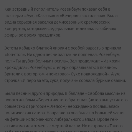
Как эстрадный исполнитель Розенбаум показал себя в
шлягерах «Ау», «Казачья» и «Вечерняя застольная». Была
видна серьезная закалка демисезонных кремлевских
концертов, которыми федеральные телеканалы забивают
эфиры во время праздников.
Эстеты кабацко-блатной лирики с особой радостью приняли
«Гоп-стоп». Ни одной песне зал так не подпевал. Розенбаум
пел: «Ты шубки беличьи носила». Зал продолжал: «Из кожи
крокодила». Розенбаум: «Теперь оправдываться поздно».
Зрители с восторгом и неистово: «Суке подколодной». А уж
строчка «И перо за это, сука, получай» сорвала бурные овации.
Были песни и другой природы. В балладе «Свобода мысли» из
нового альбома «Берега чистого братства» (автор выпустил его
совместно с Григорием Лепсом) неожиданно послышалась
политическая сатира. Направлена она была по большей части
на фетиши испорченного либерального Запада. Вроде гей-
активизма или отмены смертной казни. Но в строках «Такого