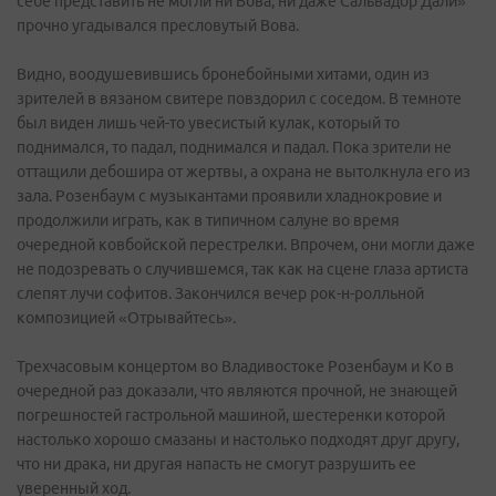
себе представить не могли ни Вова, ни даже Сальвадор Дали»
прочно угадывался пресловутый Вова.
Видно, воодушевившись бронебойными хитами, один из
зрителей в вязаном свитере повздорил с соседом. В темноте
был виден лишь чей-то увесистый кулак, который то
поднимался, то падал, поднимался и падал. Пока зрители не
оттащили дебошира от жертвы, а охрана не вытолкнула его из
зала. Розенбаум с музыкантами проявили хладнокровие и
продолжили играть, как в типичном салуне во время
очередной ковбойской перестрелки. Впрочем, они могли даже
не подозревать о случившемся, так как на сцене глаза артиста
слепят лучи софитов. Закончился вечер рок-н-ролльной
композицией «Отрывайтесь».
Трехчасовым концертом во Владивостоке Розенбаум и Ко в
очередной раз доказали, что являются прочной, не знающей
погрешностей гастрольной машиной, шестеренки которой
настолько хорошо смазаны и настолько подходят друг другу,
что ни драка, ни другая напасть не смогут разрушить ее
уверенный ход.