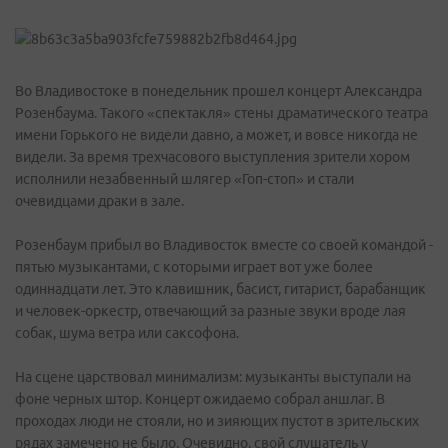
Во Владивостоке в понедельник прошел концерт Александра
Розенбаума. Такого «спектакля» стены драматического театра
имени Горького не видели давно, а может, и вовсе никогда не
видели. За время трехчасового выступления зрители хором
исполнили незабвенный шлягер «Гоп-стоп» и стали
очевидцами драки в зале.
Розенбаум прибыл во Владивосток вместе со своей командой -
пятью музыкантами, с которыми играет вот уже более
одиннадцати лет. Это клавишник, басист, гитарист, барабанщик
и человек-оркестр, отвечающий за разные звуки вроде лая
собак, шума ветра или саксофона.
На сцене царствовал минимализм: музыканты выступали на
фоне черных штор. Концерт ожидаемо собрал аншлаг. В
проходах люди не стояли, но и зияющих пустот в зрительских
рядах замечено не было. Очевидно, свой слушатель у