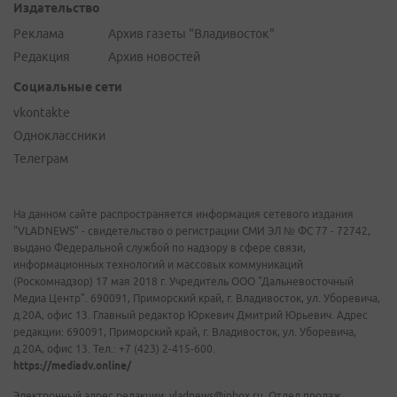
Издательство
Реклама
Архив газеты "Владивосток"
Редакция
Архив новостей
Социальные сети
vkontakte
Одноклассники
Телеграм
На данном сайте распространяется информация сетевого издания
"VLADNEWS" - свидетельство о регистрации СМИ ЭЛ № ФС 77 - 72742,
выдано Федеральной службой по надзору в сфере связи,
информационных технологий и массовых коммуникаций
(Роскомнадзор) 17 мая 2018 г. Учредитель ООО "Дальневосточный
Медиа Центр". 690091, Приморский край, г. Владивосток, ул. Уборевича,
д.20А, офис 13. Главный редактор Юркевич Дмитрий Юрьевич. Адрес
редакции: 690091, Приморский край, г. Владивосток, ул. Уборевича,
д.20А, офис 13. Тел.: +7 (423) 2-415-600.
https://mediadv.online/
Электронный адрес редакции: vladnews@inbox.ru. Отдел продаж