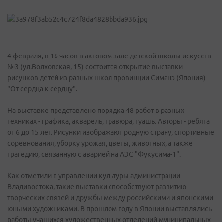
4 февраля, в 16 часов в актовом зале детской школы искусств
№3 (ул.Волховская, 15) состоится открытие выставки
рисунков детей из разных школ провинции Симанэ (Япония)
"От сердца к сердцу".
На выставке представлено порядка 48 работ в разных
техниках - графика, акварель, гравюра, гуашь. Авторы - ребята
от 6 до 15 лет. Рисунки изображают родную страну, спортивные
соревнования, уборку урожая, цветы, животных, а также
трагедию, связанную с аварией на АЭС "Фукусима-1".
Как отметили в управлении культуры администрации
Владивостока, такие выставки способствуют развитию
творческих связей и дружбы между российскими и японскими
юными художниками. В прошлом году в Японии выставлялись
работы учащихся художественных отделений муниципальных