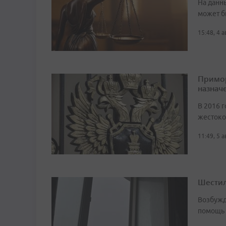
На данн
может б
15:48, 4 
Примор
назначе
В 2016 г
жестоко
11:49, 5 
Шестил
Возбужд
помощь