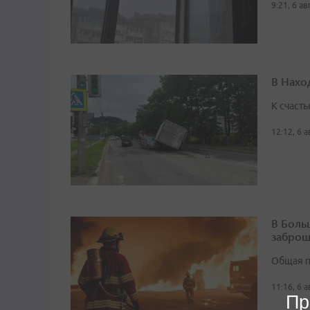
9:21, 6 а
В Нахо
К счасть
12:12, 6 
В Боль
заброш
Общая п
11:16, 6 
Пр