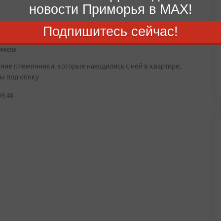
новости Приморья в MAX!
Подпишитесь сейчас!
дивостоке задержали женщину с крупной партией
иков
ние племянники, которые находились с ней в квартире,
ы под опеку
09:48