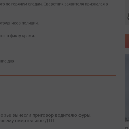
о по горячим следам. Сверстник заявителя признался в
отрудников полиции.
о по факту кражи.
ние дня.
орье вынесли приговор водителю фуры,
вшему смертельное ДТП
П