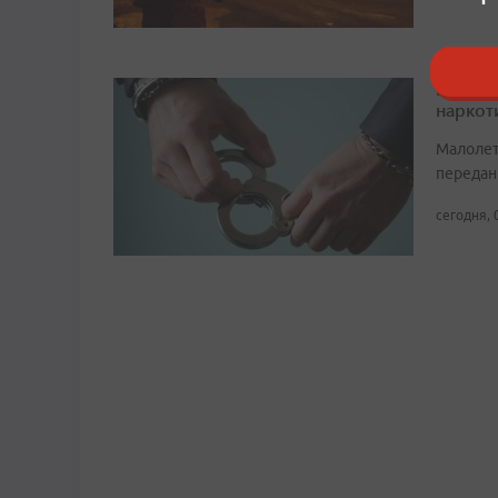
Во Вла
наркот
Малолет
передан
сегодня, 