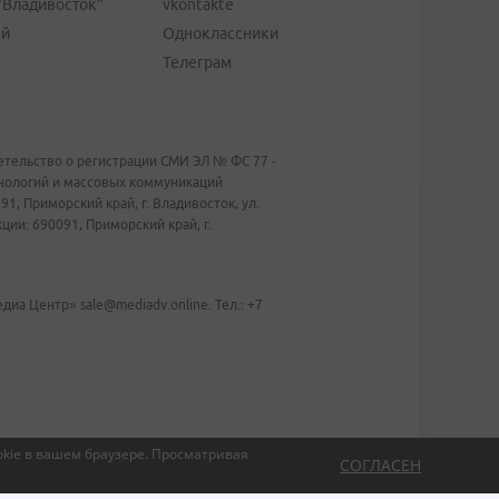
"Владивосток"
vkontakte
ей
Одноклассники
Телеграм
тельство о регистрации СМИ ЭЛ № ФС 77 -
хнологий и массовых коммуникаций
1, Приморский край, г. Владивосток, ул.
ии: 690091, Приморский край, г.
иа Центр» sale@mediadv.online. Тел.: +7
kie в вашем браузере.
Просматривая
СОГЛАСЕН