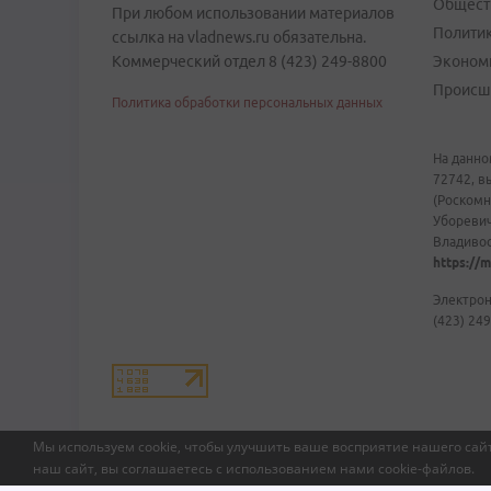
Общест
При любом использовании материалов
Полити
ссылка на vladnews.ru обязательна.
Коммерческий отдел 8 (423) 249-8800
Эконом
Происш
Политика обработки персональных данных
На данно
72742, в
(Роскомн
Уборевич
Владивост
https://m
Электрон
(423) 249
Мы используем cookie, чтобы улучшить ваше восприятие нашего сайт
наш сайт, вы соглашаетесь с использованием нами
cookie-файлов
.