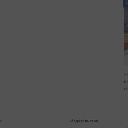
2
«
в
н
и
Издательство