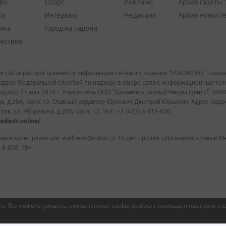
во
Спорт
Реклама
Архив газеты 
ка
Интервью
Редакция
Архив новост
ика
Город на ладони
ествия
м сайте распространяется информация сетевого издания "VLADNEWS" - свиде
ыдано Федеральной службой по надзору в сфере связи, информационных те
адзор) 17 мая 2018 г. Учредитель ООО "Дальневосточный Медиа Центр". 69009
а, д.20А, офис 13. Главный редактор Юркевич Дмитрий Юрьевич. Адрес редакц
ок, ул. Уборевича, д.20А, офис 13. Тел.: +7 (423) 2-415-600.
ediadv.online/
ный адрес редакции: vladnews@inbox.ru. Отдел продаж «Дальневосточный Мед
-8-800. 18+
а. Вы можете увидеть, сохраненные cookie-файлы с помощью настроек coo