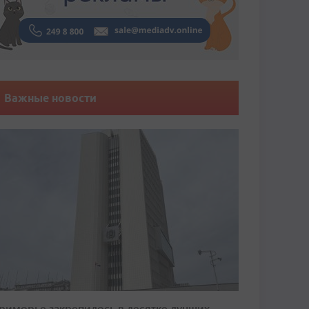
Важные новости
риморье закрепилось в десятке лучших