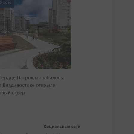
0 фото
Сердце Патрокла» забилось:
о Владивостоке открыли
овый сквер
Социальные сети