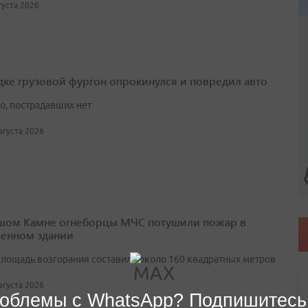
вгуста 2026
дке грузовой фургон опрокинулся и повредил авто
ю, пострадавших нет
августа 2026
шом Камне огнеборцы МЧС потушили пожар в
енном здании
лощадь возгорания составила около 160 квадратных метров
августа 2026
облемы с WhatsApp? Подпишитесь