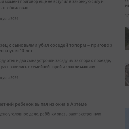
ый момент приговор еще не вступил в законную силу и
и
ыть обжалован
17
августа 2026
ец с сыновьями убил соседей топорм – приговор
н спустя 10 лет
оду отец и два сына устроили засаду из‑за спора о проезде,
 расправились с семейной парой и сожгли машину
августа 2026
етний ребенок выпал из окна в Артёме
ено уголовное дело, ребёнку оказывают экстренную