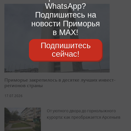
WhatsApp?
Подпишитесь на
новости Приморья
в MAX!
Подпишитесь
сейчас!
Приморье закрепилось в десятке лучших инвест-
регионов страны
17.07.2026
От уютного двора до горнолыжного
курорта: как преображается Арсеньев