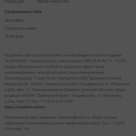
Редакция
Архив новостей
Социальные сети
vkontakte
Одноклассники
Телеграм
На данном сайте распространяется информация сетевого издания
"VLADNEWS" - свидетельство о регистрации СМИ ЭЛ № ФС 77 - 72742,
выдано Федеральной службой по надзору в сфере связи,
информационных технологий и массовых коммуникаций
(Роскомнадзор) 17 мая 2018 г. Учредитель ООО "Дальневосточный
Медиа Центр". 690091, Приморский край, г. Владивосток, ул. Уборевича,
д.20А, офис 13. Главный редактор Юркевич Дмитрий Юрьевич. Адрес
редакции: 690091, Приморский край, г. Владивосток, ул. Уборевича,
д.20А, офис 13. Тел.: +7 (423) 2-415-600.
https://mediadv.online/
Электронный адрес редакции: vladnews@inbox.ru. Отдел продаж
«Дальневосточный Медиа Центр» sale@mediadv.online. Тел.: +7 (423)
249-8-800. 18+