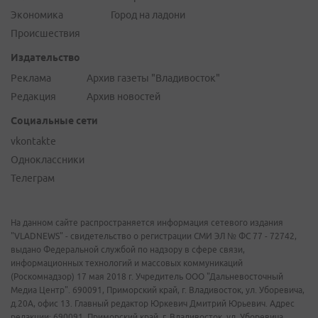
Экономика
Город на ладони
Происшествия
Издательство
Реклама
Архив газеты "Владивосток"
Редакция
Архив новостей
Социальные сети
vkontakte
Одноклассники
Телеграм
На данном сайте распространяется информация сетевого издания
"VLADNEWS" - свидетельство о регистрации СМИ ЭЛ № ФС 77 - 72742,
выдано Федеральной службой по надзору в сфере связи,
информационных технологий и массовых коммуникаций
(Роскомнадзор) 17 мая 2018 г. Учредитель ООО "Дальневосточный
Медиа Центр". 690091, Приморский край, г. Владивосток, ул. Уборевича,
д.20А, офис 13. Главный редактор Юркевич Дмитрий Юрьевич. Адрес
редакции: 690091, Приморский край, г. Владивосток, ул. Уборевича,