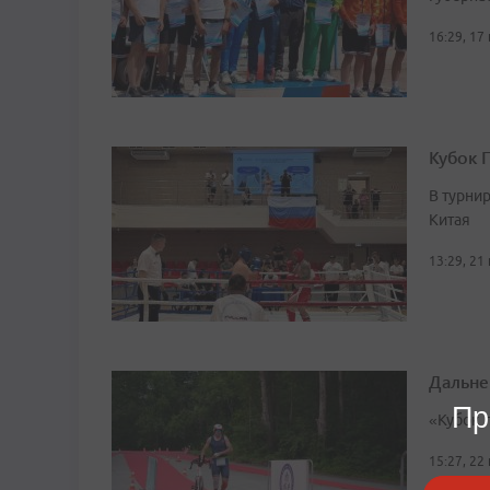
16:29, 17
Кубок 
В турни
Китая
13:29, 21
Дальне
Пр
«Кубок 
15:27, 22