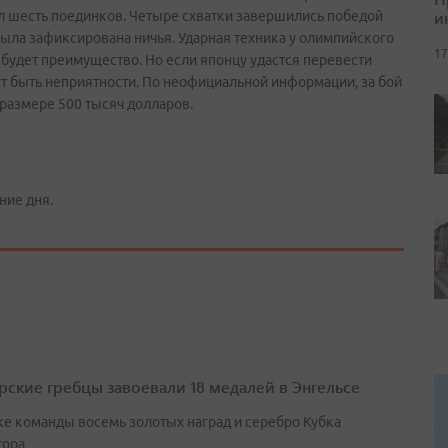
и
ел шесть поединков. Четыре схватки завершились победой
была зафиксирована ничья. Ударная техника у олимпийского
17
 будет преимущество. Но если японцу удастся перевести
ут быть неприятности. По неофициальной информации, за бой
размере 500 тысяч долларов.
ние дня.
ские гребцы завоевали 18 медалей в Энгельсе
ке команды восемь золотых наград и серебро Кубка
тора