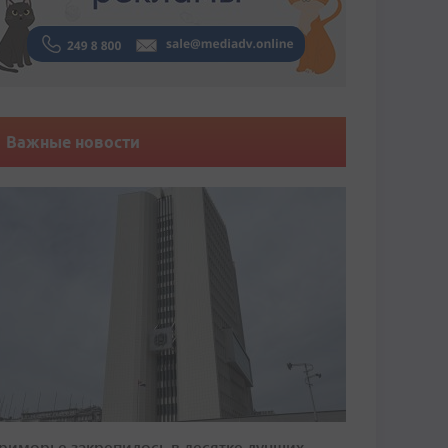
Важные новости
риморье закрепилось в десятке лучших