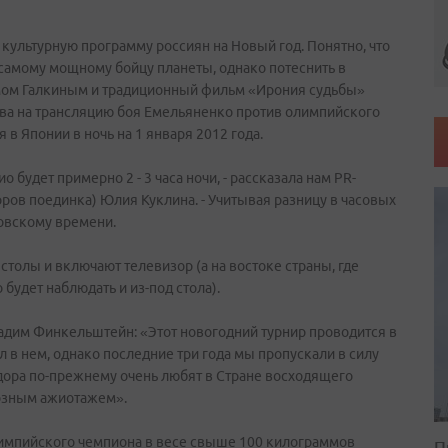
культурную программу россиян на Новый год. Понятно, что
 самому мощному бойцу планеты, однако потеснить в
мом Галкиным и традиционный фильм «Ирония судьбы»
ава на трансляцию боя Емельяненко против олимпийского
в Японии в ночь на 1 января 2012 года.
о будет примерно 2 - 3 часа ночи, - рассказала нам PR-
оров поединка) Юлия Куклина. - Учитывая разницу в часовых
сковскому времени.
столы и включают телевизор (а на востоке страны, где
будет наблюдать и из-под стола).
адим Финкельштейн: «Этот новогодний турнир проводится в
 в нем, однако последние три года мы пропускали в силу
дора по-прежнему очень любят в Стране восходящего
иозным ажиотажем».
импийского чемпиона в весе свыше 100 килограммов
П