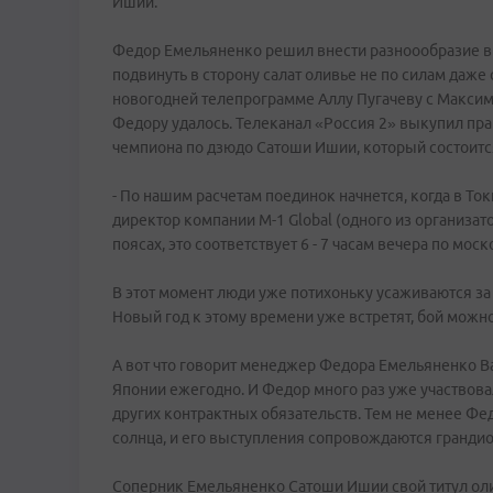
Ишии.
Федор Емельяненко решил внести разноообразие в 
подвинуть в сторону салат оливье не по силам даже
новогодней телепрограмме Аллу Пугачеву с Макси
Федору удалось. Телеканал «Россия 2» выкупил пр
чемпиона по дзюдо Сатоши Ишии, который состоится 
- По нашим расчетам поединок начнется, когда в Токи
директор компании M-1 Global (одного из организат
поясах, это соответствует 6 - 7 часам вечера по мо
В этот момент люди уже потихоньку усаживаются за 
Новый год к этому времени уже встретят, бой можно 
А вот что говорит менеджер Федора Емельяненко В
Японии ежегодно. И Федор много раз уже участвовал
других контрактных обязательств. Тем не менее Фе
солнца, и его выступления сопровождаются гранд
Соперник Емельяненко Сатоши Ишии свой титул ол