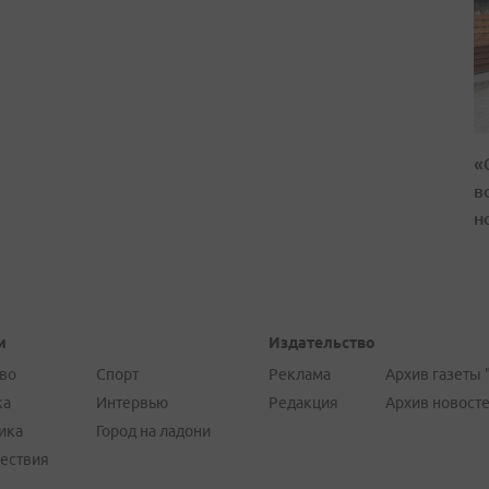
«
в
н
и
Издательство
во
Спорт
Реклама
Архив газеты 
ка
Интервью
Редакция
Архив новост
ика
Город на ладони
ествия