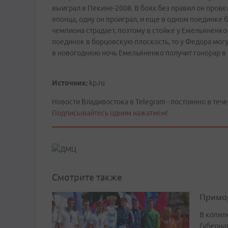
выиграл в Пекине-2008. В боях без правил он пров
японца, одну он проиграл, и еще в одном поединке 
чемпиона страдает, поэтому в стойке у Емельяненко
поединок в борцовскую плоскость, то у Федора мог
в новогоднюю ночь Емельяненко получит гонорар в 
Источник:
kp.ru
Новости Владивостока в Telegram - постоянно в тече
Подписывайтесь одним нажатием!
Смотрите также
Примор
В копил
Губерна