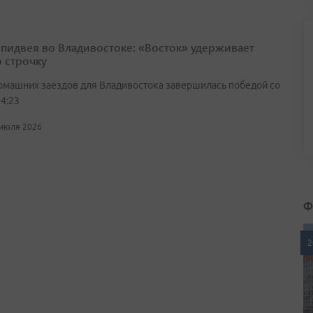
спидвея во Владивостоке: «Восток» удерживает
 строчку
омашних заездов для Владивостока завершилась победой со
4:23
 июля 2026
Ф
2