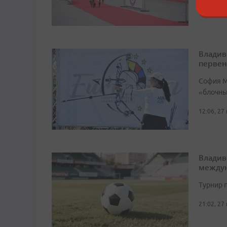
Владив
первен
София М
«блочный
12:06, 27
Владив
междун
Турнир п
21:02, 27