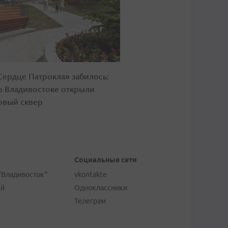
Сердце Патрокла» забилось:
о Владивостоке открыли
овый сквер
Социальные сети
"Владивосток"
vkontakte
ей
Одноклассники
Телеграм