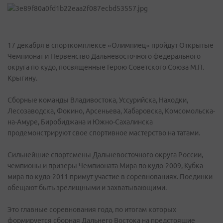
17 декабря в спорткомплексе «Олимпиец» пройдут Открытые
Чемпионат и Первенство Дальневосточного федерального
округа по кудо, посвященные Герою Советского Союза М.П.
Крыгину.
Сборные команды Владивостока, Уссурийска, Находки,
Лесозаводска, Фокино, Арсеньева, Хабаровска, Комсомольска-
на-Амуре, Биробиджана и Южно-Сахалинска
продемонстрируют свое спортивное мастерство на татами.
Сильнейшие спортсмены Дальневосточного округа России,
чемпионы и призеры Чемпионата Мира по кудо-2009, Кубка
мира по кудо-2011 примут участие в соревнованиях. Поединки
обещают быть зрелищными и захватывающими.
Это главные соревнования года, по итогам которых
формируется сборная Дальнего Востока на предстоящие