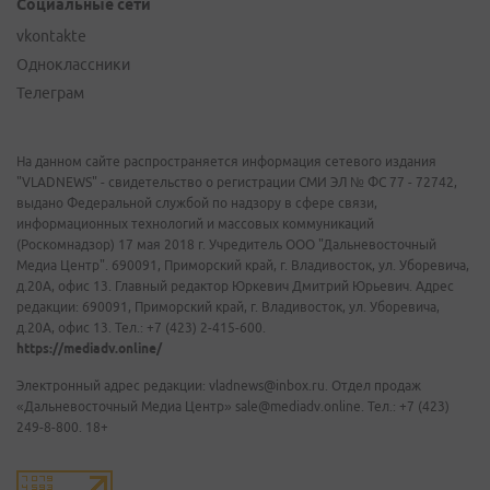
Социальные сети
vkontakte
Одноклассники
Телеграм
На данном сайте распространяется информация сетевого издания
"VLADNEWS" - свидетельство о регистрации СМИ ЭЛ № ФС 77 - 72742,
выдано Федеральной службой по надзору в сфере связи,
информационных технологий и массовых коммуникаций
(Роскомнадзор) 17 мая 2018 г. Учредитель ООО "Дальневосточный
Медиа Центр". 690091, Приморский край, г. Владивосток, ул. Уборевича,
д.20А, офис 13. Главный редактор Юркевич Дмитрий Юрьевич. Адрес
редакции: 690091, Приморский край, г. Владивосток, ул. Уборевича,
д.20А, офис 13. Тел.: +7 (423) 2-415-600.
https://mediadv.online/
Электронный адрес редакции: vladnews@inbox.ru. Отдел продаж
«Дальневосточный Медиа Центр» sale@mediadv.online. Тел.: +7 (423)
249-8-800. 18+