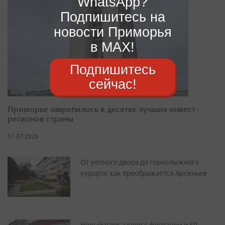
WhatsApp?
Подпишитесь на
новости Приморья
в MAX!
Подпишитесь
сейчас!
Приморье закрепилось в десятке лучших инвест-
регионов страны
17.07.2026
От уютного двора до горнолыжного
курорта: как преображается Арсеньев