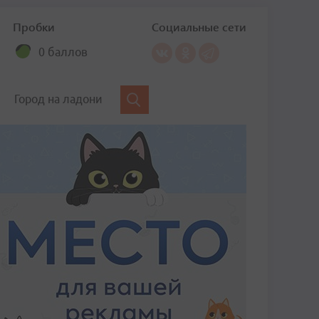
Пробки
Социальные сети
0 баллов
Город на ладони