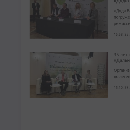
«Дядю
«Дядя Ва
погруже
режиссе
15:58, 25
35 лет
«Дальн
Организ
до леге
15:10, 27