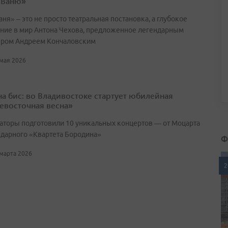
 Ваню»
ня» – это не просто театральная постановка, а глубокое
ние в мир Антона Чехова, предложенное легендарным
ром Андреем Кончаловским
 мая 2026
 на бис: во Владивостоке стартует юбилейная
евосточная весна»
аторы подготовили 10 уникальных концертов — от Моцарта
ндарного «Квартета Бородина»
Ф
 марта 2026
2