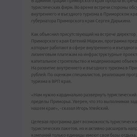
В администрации Приморского края прошла встреча 
туристических фирм. Во время встречи стороны об
внутреннего и въездного туризма в Приморском крае
губернатора Приморского края Сергея Дарькина.
Как объяснил присутствующий на встрече директор
Приморского края Евгений Маркин, программа пред
которые работают в сфере внутреннего и въездного
лизинговым платежам на инфраструктурные проект
капитальное строительство и модернизацию объек
На развитие внутреннего и въездного туризма в П
рублей. По оценкам специалистов, реализация прогр
туризма в ВРП края.
«Нам нужно кардинально развернуть туристический 
пределы Приморья. Уверен, что это выполнимая зад
нашем крае», - сказал Игорь Улейский.
Целевая программа дает возможность туристическ
туристических пакетов, но и активно расширять нап
компаний только единицы имеют свои базы отдыха.