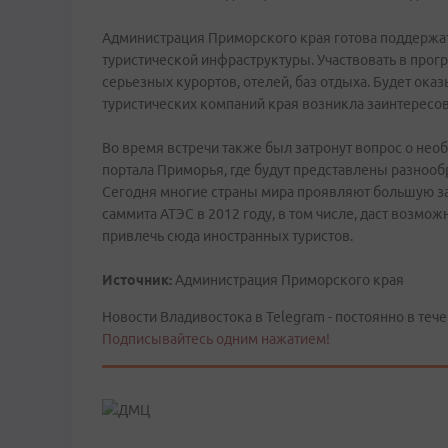
Администрация Приморского края готова поддержат
туристической инфраструктуры. Участвовать в прог
серьезных курортов, отелей, баз отдыха. Будет ока
туристических компаний края возникла заинтересов
Во время встречи также был затронут вопрос о нео
портала Приморья, где будут представлены разнооб
Сегодня многие страны мира проявляют большую з
саммита АТЭС в 2012 году, в том числе, даст возмо
привлечь сюда иностранных туристов.
Источник:
Администрация Приморского края
Новости Владивостока в Telegram - постоянно в тече
Подписывайтесь одним нажатием!