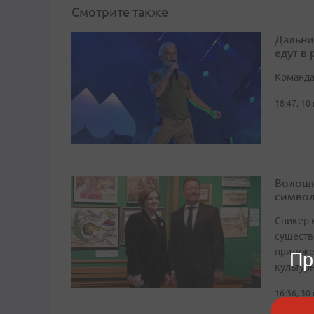
Смотрите также
Дальни
едут в
Команда
18:47, 10
Волошк
символ
Спикер 
существ
притяже
Пр
культур
16:36, 30