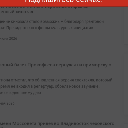
но после 30-летнего перерыва открылся
енный кинозал
ение кинозала стало возможным благодаря грантовой
ке Президентского фонда культурных инициатив
 июня 2026
арный балет Прокофьева вернулся на приморскую
егиона отметил, что обновленная версия спектакля, который
ремя не входил в репертуар, обрела новое звучание,
ое сегодняшнему дню
 мая 2026
имени Моссовета привез во Владивосток чеховского