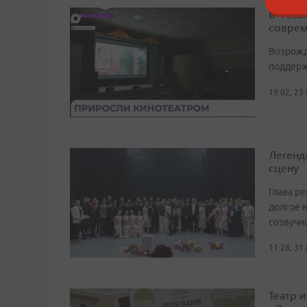
В Фоки
соврем
Возрожд
поддерж
19:02, 23
Легенд
сцену
Глава р
долгое в
созвучн
11:28, 31
Театр 