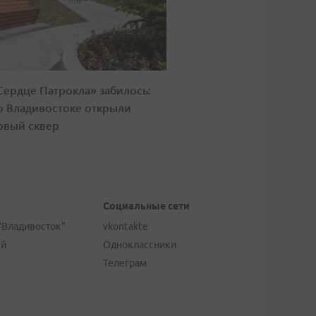
Сердце Патрокла» забилось:
о Владивостоке открыли
овый сквер
Социальные сети
"Владивосток"
vkontakte
ей
Одноклассники
Телеграм