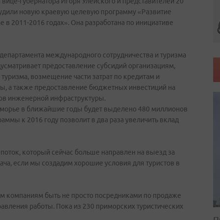
вице-губернатора Игоря Улейского и представителей 20
судили новую краевую целевую программу «Развитие
 в 2011-2016 годах». Она разработана по инициативе
 департамента международного сотрудничества и туризма
усматривает предоставление субсидий организациям,
 туризма, возмещение части затрат по кредитам и
ы, а также предоставление бюджетных инвестиций на
тов инженерной инфраструктуры.
риморье в ближайшие годы будет выделено 480 миллионов
аммы к 2016 году позволит в два раза увеличить вклад
поток, который сейчас больше направлен на выезд за
ача, если мы создадим хорошие условия для туристов в
им компаниям быть не просто посредниками по продаже
равления работы. Пока из 230 приморских туристических
П