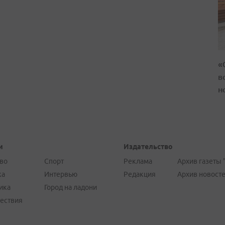
«
в
н
и
Издательство
во
Спорт
Реклама
Архив газеты 
ка
Интервью
Редакция
Архив новост
ика
Город на ладони
ествия