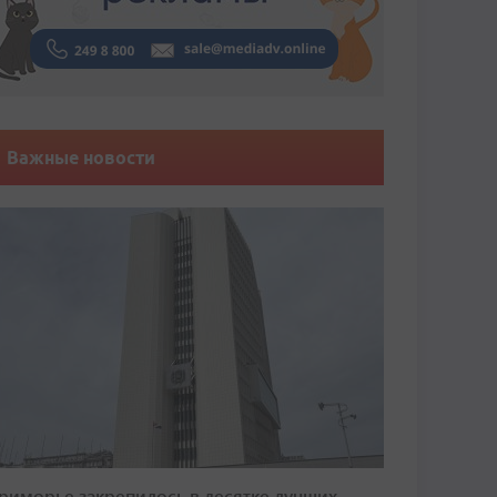
Важные новости
риморье закрепилось в десятке лучших