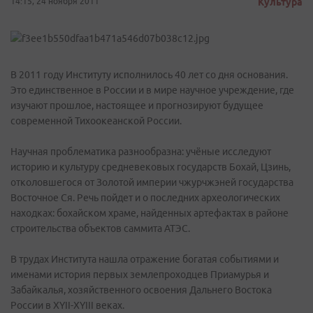
14:15, 24 ноября 2011
Культура
В 2011 году Институту исполнилось 40 лет со дня основания.
Это единственное в России и в мире научное учреждение, где
изучают прошлое, настоящее и прогнозируют будущее
современной Тихоокеанской России.
Научная проблематика разнообразна: учёные исследуют
историю и культуру средневековых государств Бохай, Цзинь,
отколовшегося от Золотой империи чжурчжэней государства
Восточное Ся. Речь пойдет и о последних археологических
находках: бохайском храме, найденных артефактах в районе
строительства объектов саммита АТЭС.
В трудах Института нашла отражение богатая событиями и
именами история первых землепроходцев Приамурья и
Забайкалья, хозяйственного освоения Дальнего Востока
России в XYII-XYIII веках.