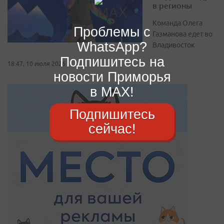
в регионы
Команда Олега
Проблемы с
Газманова едет во
WhatsApp?
Владивосток
Подпишитесь на
18:47, 10 июля 2026
новости Приморья
в MAX!
Подпишитесь
сейчас!