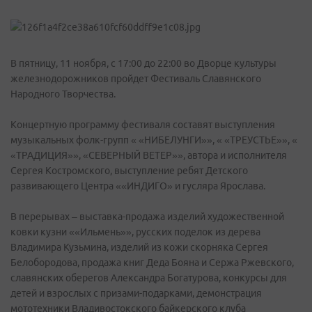
В пятницу, 11 ноября, с 17:00 до 22:00 во Дворце культуры
железнодорожников пройдет Фестиваль Славянского
Народного Творчества.
Концертную программу фестиваля составят выступления
музыкальных фолк-групп « «НИБЕЛУНГИ»», « «ТРЕУСТЬЕ»», «
«ТРАДИЦИЯ»», «СЕВЕРНЫЙ ВЕТЕР»», автора и исполнителя
Сергея Костромского, выступление ребят Детского
развивающего Центра ««ИНДИГО» и гусляра Ярослава.
В перерывах – выставка-продажа изделий художественной
ковки кузни ««Ильмень»», русских поделок из дерева
Владимира Кузьмина, изделий из кожи скорняка Сергея
Белобородова, продажа книг Деда Бояна и Сержа Ржевского,
славянских оберегов Александра Богатурова, конкурсы для
детей и взрослых с призами-подарками, демонстрация
мототехники Владивостокского байкерского клуба