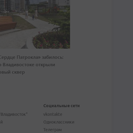
Сердце Патрокла» забилось:
о Владивостоке открыли
овый сквер
Социальные сети
"Владивосток"
vkontakte
ей
Одноклассники
Телеграм