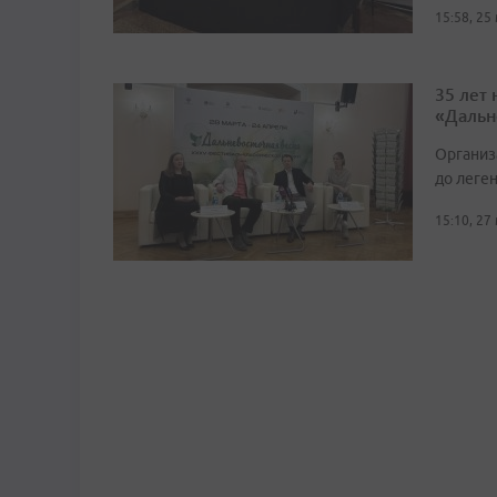
15:58, 25
35 лет
«Дальн
Организ
до леге
15:10, 27