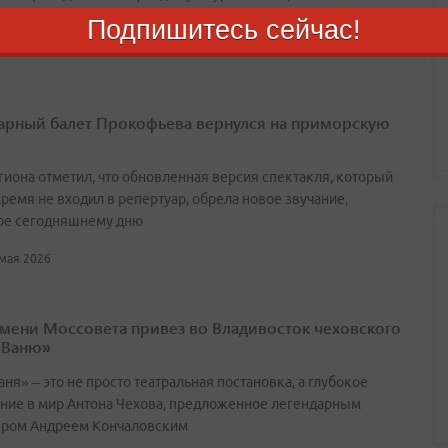
Подпишитесь сейчас!
 июня 2026
арный балет Прокофьева вернулся на приморскую
егиона отметил, что обновленная версия спектакля, который
ремя не входил в репертуар, обрела новое звучание,
ое сегодняшнему дню
 мая 2026
имени Моссовета привез во Владивосток чеховского
 Ваню»
ня» – это не просто театральная постановка, а глубокое
ние в мир Антона Чехова, предложенное легендарным
ром Андреем Кончаловским