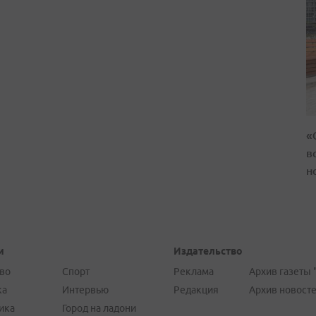
«
в
н
и
Издательство
во
Спорт
Реклама
Архив газеты 
ка
Интервью
Редакция
Архив новост
ика
Город на ладони