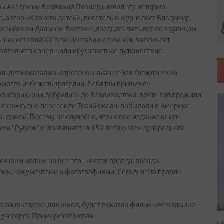
й̆ Академии Владимир Познер назвал эту историю
 автор «Ковчега детей̆», писатель и журналист Владимир
оссийском Дальнем Востоке, двадцать пять лет по крупицам
ных историй ХХ века. Истории о том, как восемьсот
стоятельств совершили кругосветное путешествие.
ал, дети оказались отрезаны начавшейся Гражданской
омогло избежать трагедии. Ребятам пришлось
ерриторию они добрались до Владивостока, почти год прожили
нском судне пересекли Тихий̆ океан, побывали в Америке
ь домой̆. Посему не случайно, что новое издание книги
твом "Рубеж" и посвящается 150-летию Международного
я вымыслом, но все это - чистая правда: правда,
ми, документами и фотографиями. Сегодня эта правда
жная выставка для школ, будет показан фильм «Невольные
учегорск Приморского края.
П