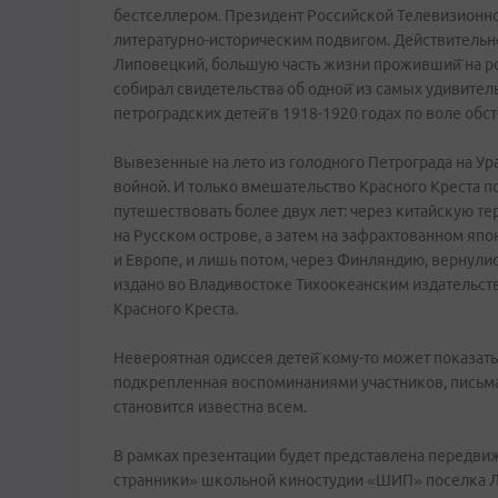
бестселлером. Президент Российской Телевизионно
литературно-историческим подвигом. Действительно,
Липовецкий, большую часть жизни проживший̆ на р
собирал свидетельства об одной̆ из самых удивитель
петроградских детей̆ в 1918-1920 годах по воле об
Вывезенные на лето из голодного Петрограда на Ур
войной. И только вмешательство Красного Креста п
путешествовать более двух лет: через китайскую т
на Русском острове, а затем на зафрахтованном япо
и Европе, и лишь потом, через Финляндию, вернулис
издано во Владивостоке Тихоокеанским издательс
Красного Креста.
Невероятная одиссея детей̆ кому-то может показатьс
подкрепленная воспоминаниями участников, письма
становится известна всем.
В рамках презентации будет представлена передви
странники» школьной киностудии «ШИП» поселка Л