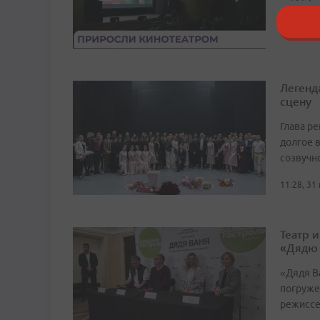
19:02, 23
Легенд
сцену
Глава р
долгое в
созвучн
11:28, 31
Театр 
«Дядю
«Дядя Ва
погруже
режиссе