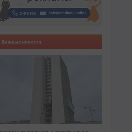
Важные новости
риморье закрепилось в десятке лучших