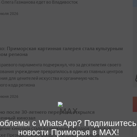
 Олега Газманова едет во Владивосток
 июля 2026
о: Приморская картинная галерея стала культурным
ом региона
краевого парламента подчеркнул, что за десятилетия своего
ования учреждение превратилось в один из главных центров
ния для ценителей искусства и органичную часть
ного кода региона
 июня 2026
но после 30-летнего перерыва открылся
енный кинозал
облемы с WhatsApp? Подпишитесь
ение кинозала стало возможным благодаря грантовой
новости Приморья в MAX!
ке Президентского фонда культурных инициатив