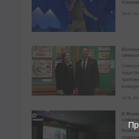
Команда
18:47, 10
Волошк
символ
Спикер 
существ
притяже
культур
16:36, 30
В Фоки
соврем
Пр
Возрожд
поддерж