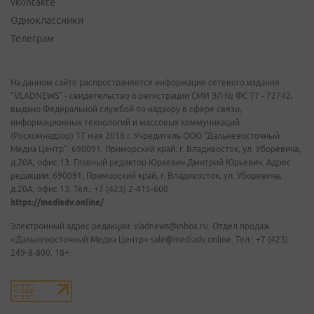
vkontakte
Одноклассники
Телеграм
На данном сайте распространяется информация сетевого издания
"VLADNEWS" - свидетельство о регистрации СМИ ЭЛ № ФС 77 - 72742,
выдано Федеральной службой по надзору в сфере связи,
информационных технологий и массовых коммуникаций
(Роскомнадзор) 17 мая 2018 г. Учредитель ООО "Дальневосточный
Медиа Центр". 690091, Приморский край, г. Владивосток, ул. Уборевича,
д.20А, офис 13. Главный редактор Юркевич Дмитрий Юрьевич. Адрес
редакции: 690091, Приморский край, г. Владивосток, ул. Уборевича,
д.20А, офис 13. Тел.: +7 (423) 2-415-600.
https://mediadv.online/
Электронный адрес редакции: vladnews@inbox.ru. Отдел продаж
«Дальневосточный Медиа Центр» sale@mediadv.online. Тел.: +7 (423)
249-8-800. 18+