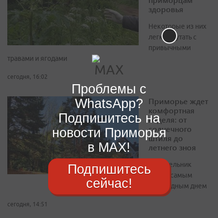
здоровья
Некоторые из них
легко спутать с
привычными
травами и ягодами
сегодня, 16:02
Проблемы с
Приморье ждет
WhatsApp?
комфортная
Подпишитесь на
неделя: от
солнечного
новости Приморья
штиля до
в MAX!
летнего зноя
Понедельник
Подпишитесь
станет самым
сейчас!
прохладным днем
сегодня, 14:51