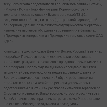
текущего визита представители японских компаний «Хитачи»,
«Мицуи и Ко» и «Тойо Инжиниринг Корея» осмотрели
технологические площадки Владивостокской ТЭЦ-2,
Владивостокской ТЭЦ-1 и ЦПВБ (центральной пароводяной
бойлерной). Дальше возможность сотрудничества энергетики
и японские партнеры обсудили на совещаниях в филиалах
«Приморская генерация» и «Приморские тепловые сети» ОАО
«ДГК».
Китайцы спешно покидают Дальний Восток России. На рынках
и стройках Приморья практически исчезли работающие
китайские граждане. Это связано с празднованием в Китае с 3
по 7 февраля Нового года по лунному календарю. Десятки
тысяч китайцев, торгующих на вещевых рынках Дальнего
Востока, занимающихся починкой обуви, работающих на
стройках, в сельском хозяйстве региона устремились к
родственникам в Китай. Как рассказал китайский торговец со
Спортивного рынка во Владивостоке, которого русские зовут
Ваней, «принято этот праздник встречать дома. У нас в стране
ничего не работает, все отдыхают и празднуют».