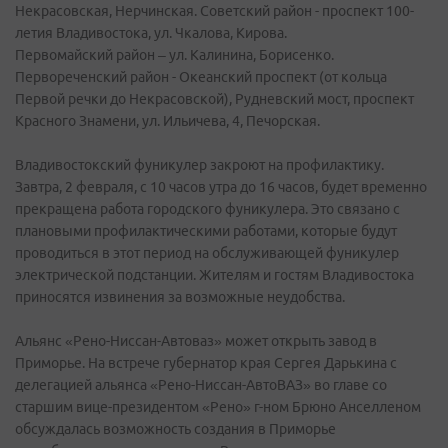
Некрасовская, Нерчинская. Советский район - проспект 100-
летия Владивостока, ул. Чкалова, Кирова.
Первомайский район – ул. Калинина, Борисенко.
Первореченский район - Океанский проспект (от кольца
Первой речки до Некрасовской), Рудневский мост, проспект
Красного Знамени, ул. Ильичева, 4, Печорская.
Владивостокский фуникулер закроют на профилактику.
Завтра, 2 февраля, с 10 часов утра до 16 часов, будет временно
прекращена работа городского фуникулера. Это связано с
плановыми профилактическими работами, которые будут
проводиться в этот период на обслуживающей фуникулер
электрической подстанции. Жителям и гостям Владивостока
приносятся извинения за возможные неудобства.
Альянс «Рено-Ниссан-Автоваз» может открыть завод в
Приморье. На встрече губернатор края Сергея Дарькина с
делегацией альянса «Рено-Ниссан-АвтоВАЗ» во главе со
старшим вице-президентом «Рено» г-ном Брюно Анселленом
обсуждалась возможность создания в Приморье