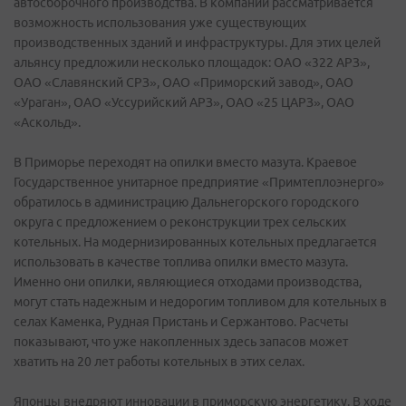
автосборочного производства. В компании рассматривается
возможность использования уже существующих
производственных зданий и инфраструктуры. Для этих целей
альянсу предложили несколько площадок: ОАО «322 АРЗ»,
ОАО «Славянский СРЗ», ОАО «Приморский завод», ОАО
«Ураган», ОАО «Уссурийский АРЗ», ОАО «25 ЦАРЗ», ОАО
«Аскольд».
В Приморье переходят на опилки вместо мазута. Краевое
Государственное унитарное предприятие «Примтеплоэнерго»
обратилось в администрацию Дальнегорского городского
округа с предложением о реконструкции трех сельских
котельных. На модернизированных котельных предлагается
использовать в качестве топлива опилки вместо мазута.
Именно они опилки, являющиеся отходами производства,
могут стать надежным и недорогим топливом для котельных в
селах Каменка, Рудная Пристань и Сержантово. Расчеты
показывают, что уже накопленных здесь запасов может
хватить на 20 лет работы котельных в этих селах.
Японцы внедряют инновации в приморскую энергетику. В ходе