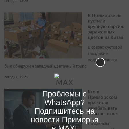
сегодня, 18:28
В Приморье не
пустили
крупную партию
зараженных
цветов из Китая
В срезах кустовой
гвоздики и
подсолнечника
был обнаружен западный цветочный трипс
сегодня, 19:25
Кто в
Проблемы с
Приморском
WhatsApp?
крае стал
зарабатывать
Подпишитесь на
больше: ответ
новости Приморья
По данным
в MAX!