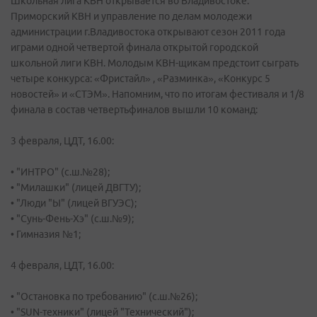
Школьная лига КВН открывается во Владивостоке.
Приморский КВН и управление по делам молодежи
администрации г.Владивостока открывают сезон 2011 года
играми одной четвертой финала открытой городской
школьной лиги КВН. Молодым КВН-щикам предстоит сыграть
четыре конкурса: «Фристайл» , «Разминка», «Конкурс 5
новостей» и «СТЭМ». Напомним, что по итогам фестиваля и 1/8
финала в состав четвертьфиналов вышли 10 команд:
3 февраля, ЦДТ, 16.00:
• "ИНТРО" (с.ш.№28);
• "Милашки" (лицей ДВГТУ);
• "Люди "Ы" (лицей ВГУЭС);
• "Сунь-Фень-Хэ" (с.ш.№9);
• Гимназия №1;
4 февраля, ЦДТ, 16.00:
• "Остановка по требованию" (с.ш.№26);
• "SUN-техники" (лицей "Технический");