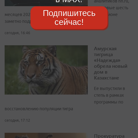
аналитиков hh.ru,
за первые шесть
Подпишитесь
месяцев 2026 года зарплатные предложения в регионе
сейчас!
заметно подросли
сегодня, 16:46
Амурская
тигрица
«Надежда»
обрела новый
дом в
Казахстане
Ее выпустили в
степь в рамках
программы по
восстановлению популяции тигра
сегодня, 17:12
Прокуратура