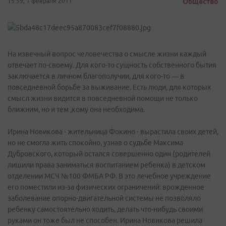
15:59, 1 февраля 2011
Общество
На извечный вопрос человечества о смысле жизни каждый
отвечает по-своему. Для кого-то сущность собственного бытия
заключается в личном благополучии, для кого-то — в
повседневной борьбе за выживание. Есть люди, для которых
смысл жизни видится в повседневной помощи не только
ближним, но и тем ,кому она необходима.
Ирина Новикова - жительница Фокино - вырастила своих детей,
но не смогла жить спокойно, узнав о судьбе Максима
Дубровского, который остался совершенно один (родителей
лишили права заниматься воспитанием ребенка) в детском
отделении МСЧ №100 ФМБА РФ. В это лечебное учреждение
его поместили из-за физических ограничений: врожденное
заболевание опорно-двигательной системы не позволяло
ребенку самостоятельно ходить, делать что-нибудь своими
руками он тоже был не способен. Ирина Новикова решила