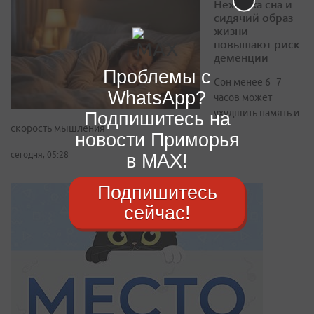
Нехватка сна и
сидячий образ
жизни
повышают риск
деменции
Проблемы с
Сон менее 6–7
WhatsApp?
часов может
ухудшить память и
Подпишитесь на
скорость мышления
новости Приморья
сегодня, 05:28
в MAX!
Подпишитесь
сейчас!