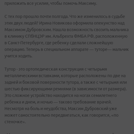
приложить все усилия, чтобы помочь Максиму.
С тех пор прошло почти полгода. Что же изменилось в судьбе
этих двух людей? Ирина Новикова оформила опекунство над
Максимом Дубровским. Нашла возможность свозить мальчика
в клинику СПбНЦЭР им. Альбрехта ФМБА РФ, расположенную
в Санкт-Петербурге, где ребенку сделали сложнейшую
операцию. Теперь в специальном аппарате — туторе— мальчик
учится ходить.
Тутор - это ортопедическая конструкция с четырьмя
металлическими вставками, которые расположены по две на
задней и боковой поверхности тутора, а также с четырьмя или
шестью фиксирующими ремнями (в зависимости от размера).
Это сложное устройство находится на ногах семилетнего
ребенка и днем, и ночью — таково требование врачей.
Несмотря на боль и неудобства, Максим Дубровский уже
может самостоятельно передвигаться, как говорится, «по
стеночке».