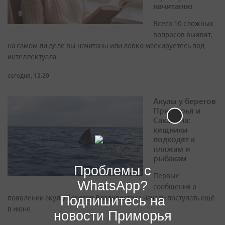
начитанно
Всего 10 сложных
вопросов выявят,
на самом ли деле вы начитаны или ловко маскируетесь под
интеллектуала
сегодня, 12:20
Акулы у берегов
Приморья и
Сахалина:
хищники
подходят к
пляжам и
рыбакам
Проблемы с
Первые
WhatsApp?
сообщения о
Подпишитесь на
появлении акул у берегов Владивостока начали поступать ещё
в июне
новости Приморья