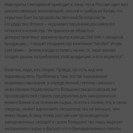
Маргариты Снегиревой приводит к тому, что в Россию идет вал
некачественных моноовощей, смесей и грибов из Китая, что
серьезно бьет по продовольственной безопасности
государства. Второе – недоинвестирование российского
сельского хозяйства. “Астраханская область в
доперестроечные времена выпускала до 500 000 т. овощной
продукции, – говорит гендиректор компании “Айсбит” Игорь
Сметанин. – Земля и вода остались на месте, надо заново
создать рынок потребления этой продукции, и все вернется”.
Конечно, надо, кто спорит. Правда, тут есть над чем
поразмышлять. Проблема в том, что так называемое
недоинвестирование в определенной степени связано с
нежеланием подавляющего большинства российских же
производителей ставить предприятия для заморозки как
можно ближе к источникам сырья, то есть к полям, что, в свою
очередь, может вдохновить овощеводство не меньше, чем
инвестиции. В пику этому российские производители
замороженных овощей в своем большинстве лишь морозят
заграничное сырье и фасуют его в брендированные пакеты.