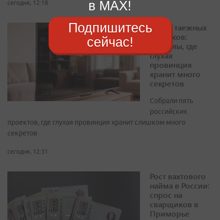
в MAX!
сегодня, 12:18
Подпишитесь
Тайны таежных
городков:
сейчас!
сериалы, где
глухая
провинция
хранит много
секретов
Собрали пять
российских
проектов, где глухая провинция хранит слишком много
секретов
сегодня, 12:31
Рост вахтового
найма в России:
спрос на
сварщиков в
Приморье