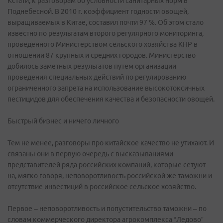
Кстати, к разговорам об условности санитарных норм в
Поднебесной. В 2010 г. коэффициент годности овощей,
выращиваемых в Китае, составил почти 97 %. Об этом стало
известно по результатам второго регулярного мониторинга,
проведенного Министерством сельского хозяйства КНР в
отношении 87 крупных и средних городов. Министерство
добилось заметных результатов путем организации
проведения специальных действий по регулированию
ограниченного запрета на использование высокотоксичных
пестицидов для обеспечения качества и безопасности овощей.
Быстрый бизнес и ничего личного
Тем не менее, разговоры про китайское качество не утихают. И
связаны они в первую очередь с высказываниями
представителей ряда российских компаний, которые сетуют
на, мягко говоря, неповоротливость российской же таможни и
отсутствие инвестиций в российское сельское хозяйство.
Первое – неповоротливость и попустительство таможни – по
словам коммерческого директора агрокомплекса “Ледово”