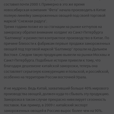
составил почти 2000 т. Примерно в это же время
новосибирская компания “Фета” начала производить в Китае
полную линейку замороженных овощей под своей торговой
маркой “Снежная радуга”.
Тремя годами позже из-за стагнации на рынке кетчупов на
заморозку обратил внимание холдинг из Санкт-Петербурга
“Балтимор” и разместил контрактное производство в Китае. По
причине близости к фабрикам первые продажи замороженных
овощей под торговой маркой “Балтимор” прошли на Дальнем
Востоке. Следом такую продукцию вывели на рынки Москвы и
Санкт-Петербурга. Подобные истории привели к тому, что
благодаря дешевизне китайской заморозки, теперь она
составляет серьезную конкуренцию и польской, и российской,
особенно на территории России восточней Урала.
И не мудрено. Ведь Китай, захвативший больше 40% мирового
производства овощей, должен куда-то сбывать эту продукцию.
Заморозка в таком случае прекрасно нивелирует сезонность
поставок. Как пример, в 2009 г. китайский экспорт
замороженных овощей в Россию вырос более чем на 90%.