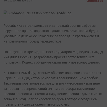
10:02, 29 января 2011
Общество
Российских автовладельцев ждет резкий рост штрафов за
нарушение правил дорожного движения. В частности, будет
увеличено денежное наказание за проезд на красный свет и
неправильный проезд перекрестков.
По поручению Президента России Дмитрия Медведева, ГИБДД
и «Единая Россия» разработали проект соответствующих
поправок к Кодексу об административных правонарушениях.
Как пишет РБК daily, главным образом поправки касаются тех
нарушений ПДД, которые чреваты возникновением пробок.
Так, инициаторы поправок предлагают ужесточить наказание
за проезд на запрещающий сигнал светофора, нарушение
правил остановки и стоянки, нарушение правил езды в жилых
зонах и выезд на перекресток во время затора с созданием
препятствий для движения автомобилей.