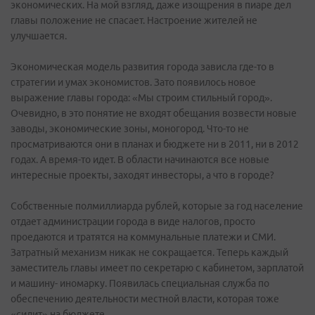
экономических. На мой взгляд, даже изощрения в пиаре дел
главы положение не спасает. Настроение жителей не
улучшается.
Экономическая модель развития города зависла где-то в
стратегии и умах экономистов. Зато появилось новое
выражение главы города: «Мы строим стильный город».
Очевидно, в это понятие не входят обещания возвести новые
заводы, экономические зоны, моногород. Что-то не
просматриваются они в планах и бюджете ни в 2011, ни в 2012
годах. А время-то идет. В области начинаются все новые
интересные проекты, заходят инвесторы, а что в городе?
Собственные полмиллиарда рублей, которые за год население
отдает администрации города в виде налогов, просто
проедаются и тратятся на коммунальные платежи и СМИ.
Затратный механизм никак не сокращается. Теперь каждый
заместитель главы имеет по секретарю с кабинетом, зарплатой
и машину- иномарку. Появилась специальная служба по
обеспечению деятельности местной власти, которая тоже
«сидит» на бюджете.