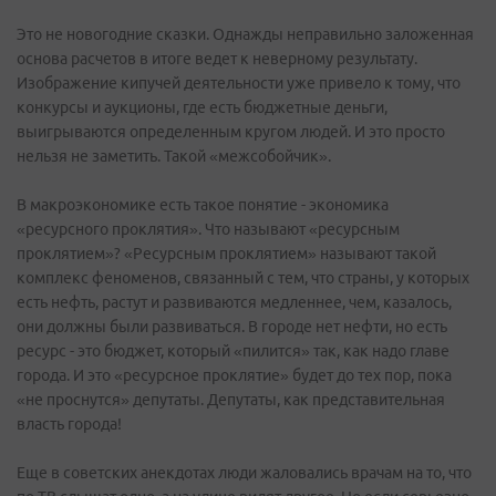
Это не новогодние сказки. Однажды неправильно заложенная
основа расчетов в итоге ведет к неверному результату.
Изображение кипучей деятельности уже привело к тому, что
конкурсы и аукционы, где есть бюджетные деньги,
выигрываются определенным кругом людей. И это просто
нельзя не заметить. Такой «межсобойчик».
В макроэкономике есть такое понятие - экономика
«ресурсного проклятия». Что называют «ресурсным
проклятием»? «Ресурсным проклятием» называют такой
комплекс феноменов, связанный с тем, что страны, у которых
есть нефть, растут и развиваются медленнее, чем, казалось,
они должны были развиваться. В городе нет нефти, но есть
ресурс - это бюджет, который «пилится» так, как надо главе
города. И это «ресурсное проклятие» будет до тех пор, пока
«не проснутся» депутаты. Депутаты, как представительная
власть города!
Еще в советских анекдотах люди жаловались врачам на то, что