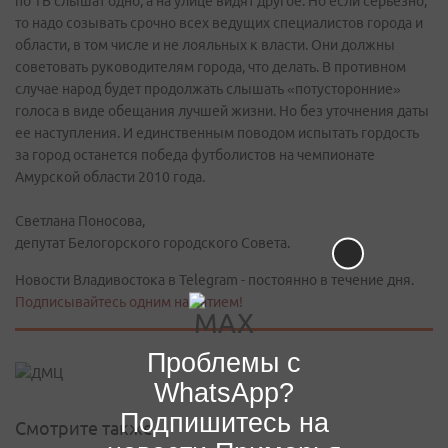
по ТВ слышат одно, а на улице видят другое. Но если серьезно,
то надо созывать срочно всех ведущих специалистов города и
области, в том числе и не лояльных к власти. Они должны
советовать руководителям города, что делать. В противном
случае народ будет продолжать слышать «потусторонние»
голоса в виде обещания лучшей жизни. Но без уточнения даты
ее наступления. И единственным поводом испытать гордость
за город останется победа футболистов на чемпионате
Амурской области 2010 года.
Светлана Поносова,
депутат Белогорского городского Совета.
Новости Владивостока в Telegram - постоянно в течение дня.
Подписывайтесь одним нажатием!
Проблемы с
WhatsApp?
Подпишитесь на
Смотрите также