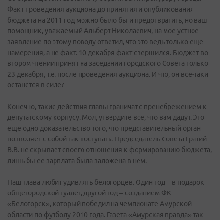
Факт проведения аукциона до принятия и опубликования
бюджета на 2011 год можно было бы и предотвратить, но ваш
помощник, уважаемый Альберт Николаевич, на мое устное
заявление по этому поводу ответил, что это ведь только еще
намерения, а не факт. 10 декабря факт свершился. Бюджет во
втором чтении принят на заседании городского Совета только
23 декабря, т.е. после проведения аукциона. И что, он все-таки
останется в силе?
Конечно, такие действия главы граничат с пренебрежением к
депутатскому корпусу. Мол, утвердите все, что вам дадут. Это
еще одно доказательство того, что представительный орган
позволяет с собой так поступать. Председатель Совета Гратий
В.В. не скрывает своего отношения к формированию бюджета,
лишь бы ее зарплата была заложена в нем.
Наш глава любит удивлять белогорцев. Один год – в подарок
общегородской туалет, другой год – созданием ФК
«Белогорск», который победил на чемпионате Амурской
области по футболу 2010 года. Газета «Амурская правда» так