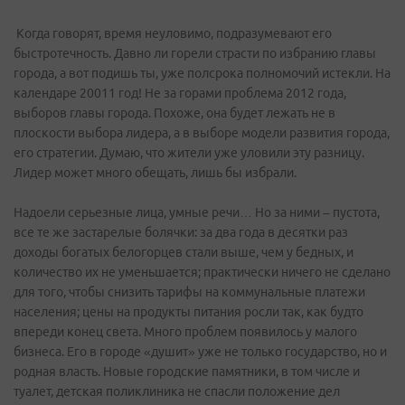
Когда говорят, время неуловимо, подразумевают его
быстротечность. Давно ли горели страсти по избранию главы
города, а вот подишь ты, уже полсрока полномочий истекли. На
календаре 20011 год! Не за горами проблема 2012 года,
выборов главы города. Похоже, она будет лежать не в
плоскости выбора лидера, а в выборе модели развития города,
его стратегии. Думаю, что жители уже уловили эту разницу.
Лидер может много обещать, лишь бы избрали.
Надоели серьезные лица, умные речи… Но за ними – пустота,
все те же застарелые болячки: за два года в десятки раз
доходы богатых белогорцев стали выше, чем у бедных, и
количество их не уменьшается; практически ничего не сделано
для того, чтобы снизить тарифы на коммунальные платежи
населения; цены на продукты питания росли так, как будто
впереди конец света. Много проблем появилось у малого
бизнеса. Его в городе «душит» уже не только государство, но и
родная власть. Новые городские памятники, в том числе и
туалет, детская поликлиника не спасли положение дел