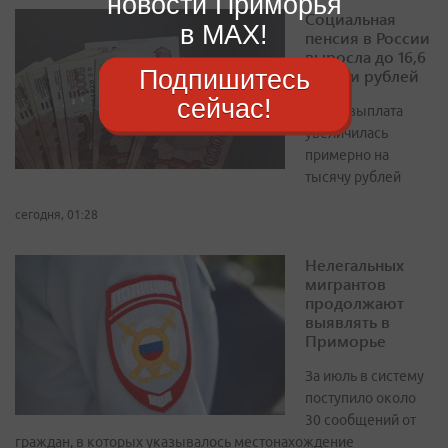
новости Приморья
Социальная
в MAX!
пенсия в России
выросла до 16,6
Подпишитесь
тысячи рублей
сейчас!
За год выплата
увеличилась
примерно на
тысячу рублей
сегодня, 01:28
Нелегальных
мигрантов
продолжают
выявлять в
Приморье
За июль в систему
поступило около
30 сообщений от
граждан, в которых указывалось местонахождение