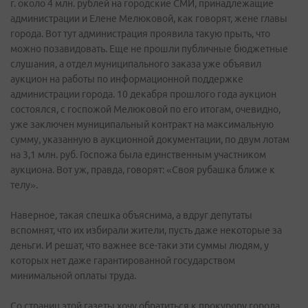
г. около 4 млн. рублей на городские СМИ, принадлежащие
администрации и Елене Мелюковой, как говорят, жене главы
города. Вот тут администрация проявила такую прыть, что
можно позавидовать. Еще не прошли публичные бюджетные
слушания, а отдел муниципального заказа уже объявил
аукцион на работы по информационной поддержке
администрации города. 10 декабря прошлого года аукцион
состоялся, с госпожой Мелюковой по его итогам, очевидно,
уже заключен муниципальный контракт на максимальную
сумму, указанную в аукционной документации, по двум лотам
на 3,1 млн. руб. Госпожа была единственным участником
аукциона. Вот уж, правда, говорят: «Своя рубашка ближе к
телу».
Наверное, такая спешка объяснима, а вдруг депутаты
вспомнят, что их избирали жители, пусть даже некоторые за
деньги. И решат, что важнее все-таки эти суммы людям, у
которых нет даже гарантированной государством
минимальной оплаты труда.
Со страниц этой газеты хочу обратиться к прокурору города.