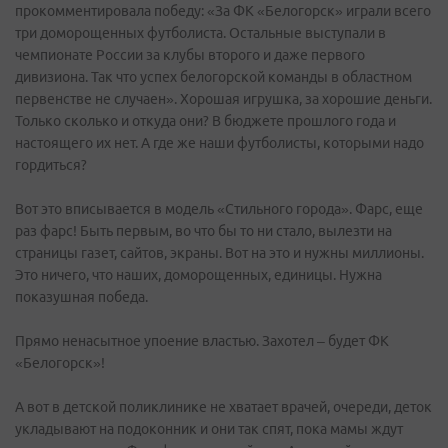
прокомментировала победу: «За ФК «Белогорск» играли всего
три доморощенных футболиста. Остальные выступали в
чемпионате России за клубы второго и даже первого
дивизиона. Так что успех белогорской команды в областном
первенстве не случаен». Хорошая игрушка, за хорошие деньги.
Только сколько и откуда они? В бюджете прошлого года и
настоящего их нет. А где же наши футболисты, которыми надо
гордиться?
Вот это вписывается в модель «Стильного города». Фарс, еще
раз фарс! Быть первым, во что бы то ни стало, вылезти на
страницы газет, сайтов, экраны. Вот на это и нужны миллионы.
Это ничего, что наших, доморощенных, единицы. Нужна
показушная победа.
Прямо ненасытное упоение властью. Захотел – будет ФК
«Белогорск»!
А вот в детской поликлинике не хватает врачей, очереди, деток
укладывают на подоконник и они так спят, пока мамы ждут