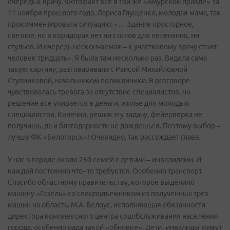
очередь к врачу. Фотофакт все в той же «Амурской правде» за
11 ноября прошлого года. Лариса Глущенко, молодая мама, так
прокомментировала ситуацию: «… Здание просторное,
светлое, но в коридорах нет ни столов для пеленания, ни
стульев. И очередь нескончаемая – к участковому врачу стоит
человек тридцать». Я была там несколько раз. Видела сама
такую картину, разговаривала с Раисой Михайловной
Ступниковой, начальником поликлиники. В разговоре
чувствовалась тревога за отсутствие специалистов, но
решение все упирается в деньги, жилье для молодых
специалистов. Конечно, решив эту задачу, фейерверка не
получишь, да и благодарности не дождешься. Поэтому выбор –
лучше ФК «Белогорск»! Очевидно, так рассуждает глава.
У нас в городе около 260 семей с детьми – инвалидами. И
каждой постоянно что–то требуется. Особенно транспорт.
Спасибо областному правительству, которое выделило
машину «Газель» со спецподъемником из полученных трех
машин на область. М.А. Белоус, исполняющая обязанности
директора комплексного центра соцобслуживания населения
города, особенно рада такой «обновке». Дети–инвалиды живут