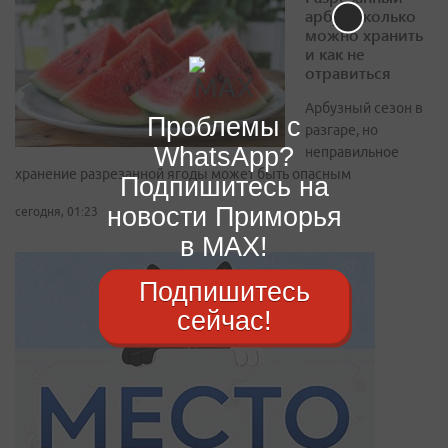
арбуз: сколько
можно хранить
и как не
отравиться
Арбузный сезон в
Проблемы с
разгаре, но
WhatsApp?
неправильное
хранение разрезанной ягоды может быть опасным
Подпишитесь на
новости Приморья
сегодня, 01:23
в MAX!
Подпишитесь
сейчас!