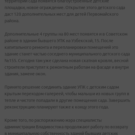
территории сада появятся благоустроенные детские
площадки, новое ограждение. Открытие этого детского сада
даст 120 дополнительных мест для детей Первомайского
района.
Дополнительные 4 группы на 80 мест появятся и в Советском
районе в здании бывшего УПК на Узбекской, 15. После
капитального ремонта и перепланировки помещений это
здание станет частью соседнего муниципального детского сада
№155. Сегодня там уже сделана новая скатная кровля, весной
строители приступят к ремонтным работам на фасаде и внутри
здания, замене окон.
Принято решение соединить здание УПК с детским садом
крытым переходом-галереей, чтобы малыши из новых групп в
тепле и чистоте попадали в другие помещения сада. Завершить
реконструкцию планируют также к концу этого года.
Кроме того, по распоряжению мэра специалисты
администрации Владивостока продолжают работу по возврату
в муниципальную собственность зданий бывших детских