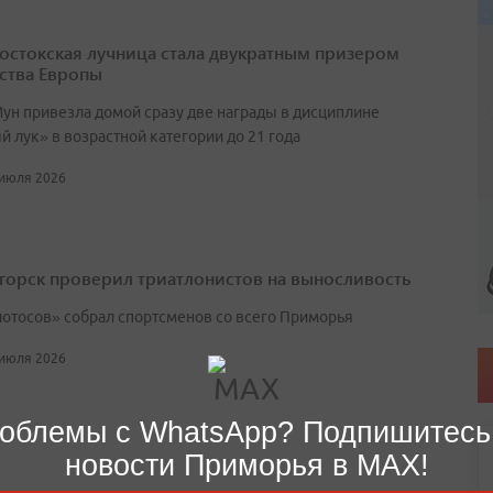
остокская лучница стала двукратным призером
ства Европы
ун привезла домой сразу две награды в дисциплине
 лук» в возрастной категории до 21 года
 июля 2026
горск проверил триатлонистов на выносливость
лотосов» собрал спортсменов со всего Приморья
 июля 2026
облемы с WhatsApp? Подпишитесь
новости Приморья в MAX!