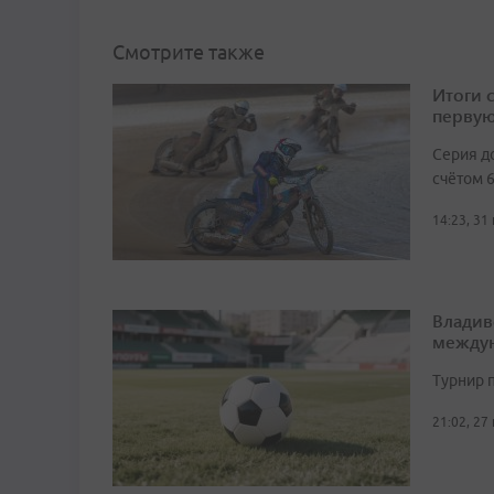
Смотрите также
Итоги 
первую
Серия д
счётом 6
14:23, 31
Владив
междун
Турнир п
21:02, 27