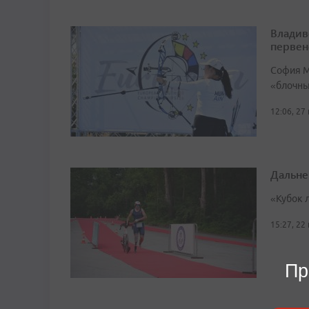
Владив
первен
София М
«блочный
12:06, 27
Дальне
«Кубок 
15:27, 22
Пр