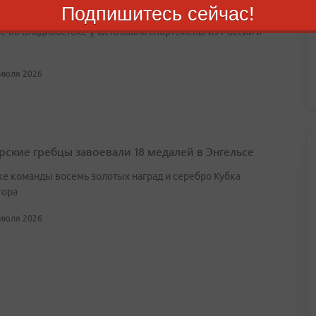
Приморья по кикбоксингу собрал более 150 бойцов
Подпишитесь сейчас!
ре во Владивостоке участвовали спортсмены из России и
 июля 2026
ские гребцы завоевали 18 медалей в Энгельсе
ке команды восемь золотых наград и серебро Кубка
тора
 июля 2026