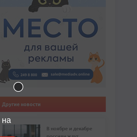
Другие новости
 на
В ноябре и декабре
россиян ждут