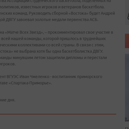
тва Ассоциации студенческого баскетбола, поделенных на
 политиков, известных игроков и ветеранов баскетбола.
енских команд. Руководить сборной «Востока» будет Андрей
дой ДВГУ завоевал золотые медали первенства АСБ.
ь на «Матче Всех Звезд», – прокомментировал свое участие в
га всей нашей команды, которой пришлось в труднейших
ческими коллективами со всей страны. В связи с этим,
стока» не выбрана хотя бы одна баскетболистка ДВГУ.
команды минувшим летом защитили дипломы и перестали
игроков.
дент ВГУЭС Иван Чмеленко - воспитанник приморского
таве «Спартака-Приморье».
ние дня.
П