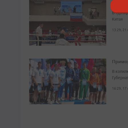
Кубок 
В турни
Китая
13:29, 21
Примор
В копил
Губерна
16:29, 17