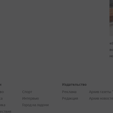
«
в
н
и
Издательство
во
Спорт
Реклама
Архив газеты 
ка
Интервью
Редакция
Архив новост
ика
Город на ладони
ествия