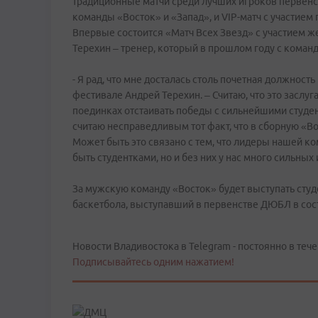
традиционные матчи среди лучших игроков первенс
команды «Восток» и «Запад», и VIP-матч с участием
Впервые состоится «Матч Всех Звезд» с участием ж
Терехин – тренер, который в прошлом году с коман
- Я рад, что мне досталась столь почетная должност
фестивале Андрей Терехин. – Считаю, что это заслу
поединках отстаивать победы с сильнейшими студен
считаю несправедливым тот факт, что в сборную «Во
Может быть это связано с тем, что лидеры нашей 
быть студентками, но и без них у нас много сильных 
За мужскую команду «Восток» будет выступать сту
баскетбола, выступавший в первенстве ДЮБЛ в сос
Новости Владивостока в Telegram - постоянно в тече
Подписывайтесь одним нажатием!