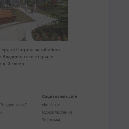
Сердце Патрокла» забилось:
о Владивостоке открыли
овый сквер
Социальные сети
"Владивосток"
vkontakte
ей
Одноклассники
Телеграм