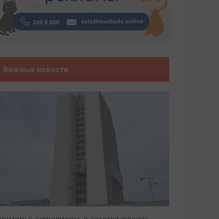
Важные новости
риморье закрепилось в десятке лучших