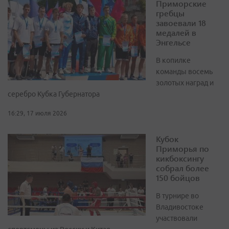
Приморские
гребцы
завоевали 18
медалей в
Энгельсе
В копилке
команды восемь
золотых наград и
серебро Кубка Губернатора
16:29, 17 июля 2026
Кубок
Приморья по
кикбоксингу
собрал более
150 бойцов
В турнире во
Владивостоке
участвовали