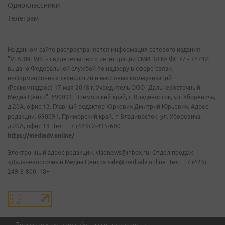
Одноклассники
Телеграм
На данном сайте распространяется информация сетевого издания
"VLADNEWS" - свидетельство о регистрации СМИ ЭЛ № ФС 77 - 72742,
выдано Федеральной службой по надзору в сфере связи,
информационных технологий и массовых коммуникаций
(Роскомнадзор) 17 мая 2018 г. Учредитель ООО "Дальневосточный
Медиа Центр". 690091, Приморский край, г. Владивосток, ул. Уборевича,
д.20А, офис 13. Главный редактор Юркевич Дмитрий Юрьевич. Адрес
редакции: 690091, Приморский край, г. Владивосток, ул. Уборевича,
д.20А, офис 13. Тел.: +7 (423) 2-415-600.
https://mediadv.online/
Электронный адрес редакции: vladnews@inbox.ru. Отдел продаж
«Дальневосточный Медиа Центр» sale@mediadv.online. Тел.: +7 (423)
249-8-800. 18+
Просматривая наш сайт, вы соглашаетесь с