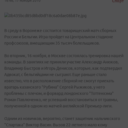
16:46, 17 ноября 2010
Спорт
В среду в Воронеже состоится товарищеский матч сборных
России и Бельгии. Игра пройдет на Центральном стадионе
профсоюзов, вмещающим 35 тысяч болельщиков.
Во вторник, 16 ноября, в Москве состоялась тренировка нашей
команды. В занятиях не приняли участие Александр Анюков,
Владимир Быстров и Игорь Денисов, которые, как подтвердил
Адвокат, с бельгийцами не сыграют. Еще раньше стало
известно, что в расположение сборной не смогут приехать
вратарь казанского "Рубина" Сергей Рыжиков, у него
проблемы с плечом, и форвард лондонского "Тоттенхэма"
Роман Павлюченко, не успевший восстановиться от травмы,
полученной в одном из матчей английской Премьер-лиги.
Одним из новичков, вероятно, станет защитник нальчикского
"Спартака" Виктор Васин. Вызов 22-летнего мало кому