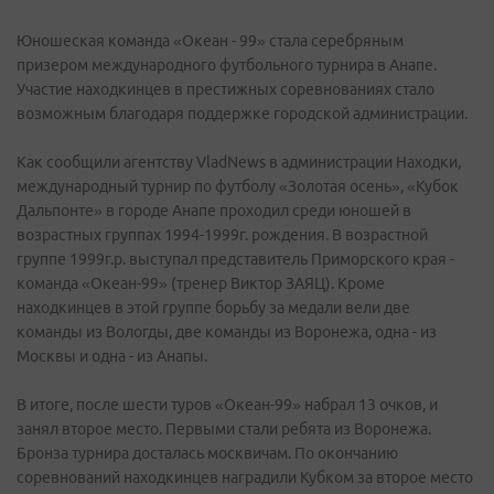
Юношеская команда «Океан - 99» стала серебряным
призером международного футбольного турнира в Анапе.
Участие находкинцев в престижных соревнованиях стало
возможным благодаря поддержке городской администрации.
Как сообщили агентству VladNews в администрации Находки,
международный турнир по футболу «Золотая осень», «Кубок
Дальпонте» в городе Анапе проходил среди юношей в
возрастных группах 1994-1999г. рождения. В возрастной
группе 1999г.р. выступал представитель Приморского края -
команда «Океан-99» (тренер Виктор ЗАЯЦ). Кроме
находкинцев в этой группе борьбу за медали вели две
команды из Вологды, две команды из Воронежа, одна - из
Москвы и одна - из Анапы.
В итоге, после шести туров «Океан-99» набрал 13 очков, и
занял второе место. Первыми стали ребята из Воронежа.
Бронза турнира досталась москвичам. По окончанию
соревнований находкинцев наградили Кубком за второе место